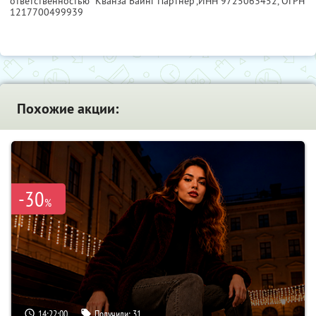
ответственностью "Кванза Баинг Партнер",
ИНН 9725063452
, ОГРН
1217700499939
Похожие акции:
-30
%
14:21:59
Получили:
31