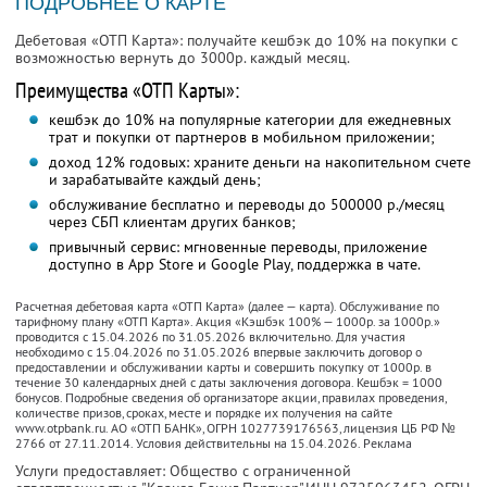
ПОДРОБНЕЕ О КАРТЕ
Дебетовая «ОТП Карта»: получайте кешбэк до 10% на покупки с
возможностью вернуть до 3000р. каждый месяц.
Преимущества «ОТП Карты»:
кешбэк до 10% на популярные категории для ежедневных
трат и покупки от партнеров в мобильном приложении;
доход 12% годовых: храните деньги на накопительном счете
и зарабатывайте каждый день;
обслуживание бесплатно и переводы до 500000 р./месяц
через СБП клиентам других банков;
привычный сервис: мгновенные переводы, приложение
доступно в App Store и Google Play, поддержка в чате.
Расчетная дебетовая карта «ОТП Карта» (далее — карта). Обслуживание по
тарифному плану «ОТП Карта». Акция «Кэшбэк 100% — 1000р. за 1000р.»
проводится с 15.04.2026 по 31.05.2026 включительно. Для участия
необходимо с 15.04.2026 по 31.05.2026 впервые заключить договор о
предоставлении и обслуживании карты и совершить покупку от 1000р. в
течение 30 календарных дней с даты заключения договора. Кешбэк = 1000
бонусов. Подробные сведения об организаторе акции, правилах проведения,
количестве призов, сроках, месте и порядке их получения на сайте
www.otpbank.ru. АО «ОТП БАНК», ОГРН 1027739176563, лицензия ЦБ РФ №
2766 от 27.11.2014. Условия действительны на 15.04.2026. Реклама
Услуги предоставляет: Общество с ограниченной