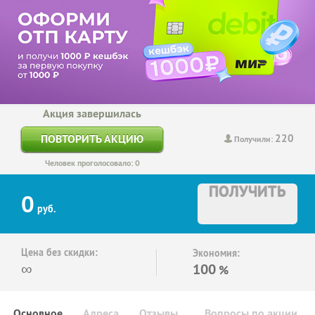
Акция завершилась
220
ПОВТОРИТЬ АКЦИЮ
Получили:
Человек проголосовало: 0
ПОЛУЧИТЬ
0
руб.
Цена без скидки:
Экономия:
∞
100
%
Основное
Адреса
Отзывы
Вопросы по акции