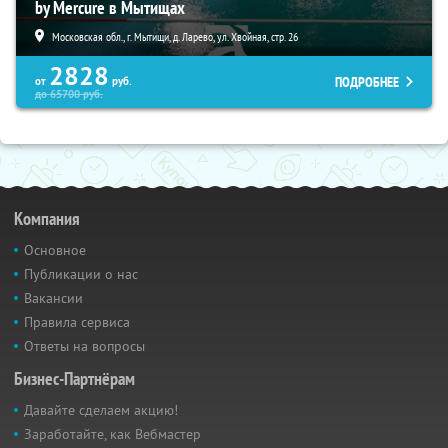
by Mercure в Мытищах
Московская обл., г. Мытищи, д. Ларево, ул. Хвойная, стр. 26
2828
ПОДРОБНЕЕ
от
руб.
до
65700
руб.
Компания
Основное
Публикации о нас
Вакансии
Правила сервиса
Ответы на вопросы
Бизнес-Партнёрам
Давайте сделаем акцию!
Заработайте, как Вебмастер