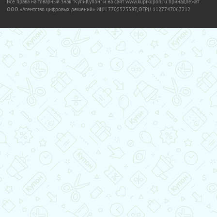
Все права на товарный знак "КупиКупон" и на сайт www.kupikupon.ru принадлежат
OOO «Агентство цифровых решений» ИНН 7705523387, ОГРН 1127747063212