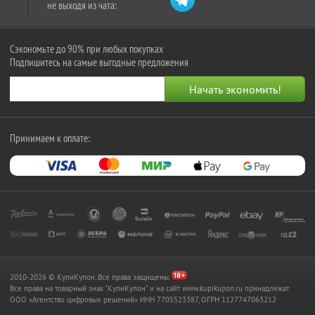
не выходя из чата:
Сэкономьте до 90% при любых покупках
Подпишитесь на самые выгодные предложения
Принимаем к оплате:
2010-2026 © КупиКупон. Все права защищены.
Все права на товарный знак "КупиКупон" и на сайт www.kupikupon.ru принадлежат
OOO «Агентство цифровых решений» ИНН 7705523387, ОГРН 1127747063212