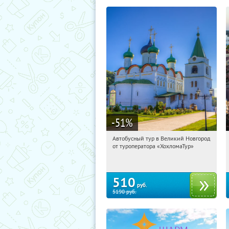
-51
%
Автобусный тур в Великий Новгород
03:57:10
Купили:
2
от туроператора «ХохломаТур»
Сенная площадь
510
руб.
5190
руб.