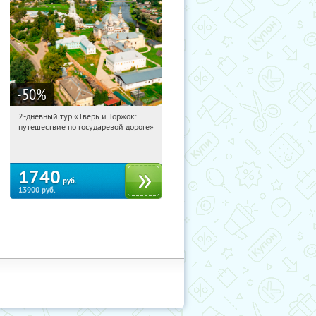
-50
%
2-дневный тур «Тверь и Торжок:
03:57:10
Купили:
30
путешествие по государевой дороге»
Достоевская
1740
руб.
13900
руб.