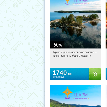
-50
%
Тур на 2 дня «Карельское счастье —
03:57:10
Купили:
39
проживание на берегу Ладоги»
Достоевская
1740
руб.
13900
руб.