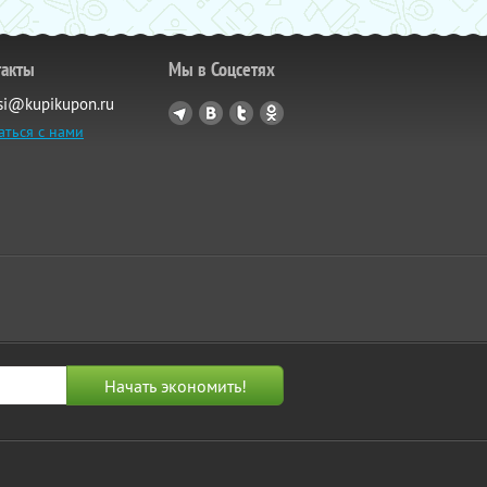
такты
Мы в Соцсетях
si@kupikupon.ru
аться с нами