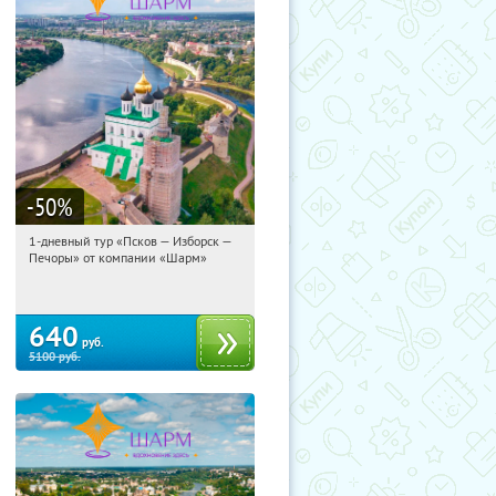
-50
%
1-дневный тур «Псков — Изборск —
03:57:10
Купили:
12
Печоры» от компании «Шарм»
Достоевская
640
руб.
5100
руб.