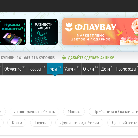
КУПИЛИ:
141 649 216
КУПОНОВ
ДАВАЙТЕ СДЕЛАЕМ АКЦИЮ!
2
31
27
13
13
18
7
Обучение
Товары
Туры
Услуги
Отели
Дети
Промокоды
е
Ленинградская область
Москва
Прибалтика и Скандинав
Крым
Европа
Другие города России
Дальний восто