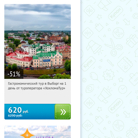
-51
%
Гастрономический тур в Выборг на 1
03:57:10
Купили:
5
день от туроператора «ХохломаТур»
Сенная площадь
620
руб.
6290
руб.