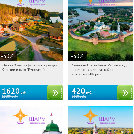
-50
%
-50
%
«Тур на 2 дня: сафари по водопадам
1-дневный тур «Великий Новгород
03:57:10
Купили:
6
03:57:10
Купили:
22
Карелии и парк “Рускеала"»
— сердце земли русской» от
Достоевская
Достоевская
компании «Шарм»
1620
420
руб.
руб.
12900
руб.
3300
руб.