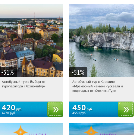
-51
%
-51
%
Автобусный тур в Выборг от
Автобусный тур в Карелию
03:57:10
Купили:
9
03:57:10
Купили:
24
туроператора «ХохломаТур»
«Мраморный каньон Рускеала и
Сенная площадь
Сенная площадь
водопады» от «ХохломаТур»
420
450
руб.
руб.
4230
руб.
4550
руб.