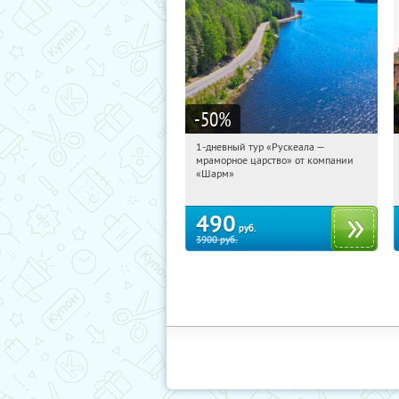
-50
%
1-дневный тур «Рускеала —
03:57:10
Купили:
48
мраморное царство» от компании
Достоевская
«Шарм»
490
руб.
3900
руб.