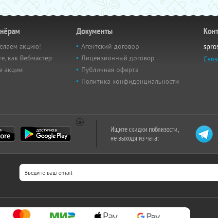
тнёрам
Документы
Кон
елаем акцию!
Агентский договор
spro
е, как Вебмастер
Лицензионный договор
Связ
е акции
Публичная оферта
Политика конфиденциальности
Ищите скидки поблизости,
не выходя из чата: