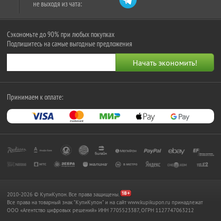
не выходя из чата:
Сэкономьте до 90% при любых покупках
Подпишитесь на самые выгодные предложения
Принимаем к оплате:
2010-2026 © КупиКупон. Все права защищены.
Все права на товарный знак "КупиКупон" и на сайт www.kupikupon.ru принадлежат
OOO «Агентство цифровых решений» ИНН 7705523387, ОГРН 1127747063212