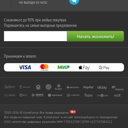
не выходя из чата:
Сэкономьте до 90% при любых покупках
Подпишитесь на самые выгодные предложения
Принимаем к оплате:
2010-2026 © КупиКупон. Все права защищены.
Все права на товарный знак "КупиКупон" и на сайт www.kupikupon.ru принадлежат
OOO «Агентство цифровых решений» ИНН 7705523387, ОГРН 1127747063212