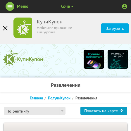
Меню
Сочи
КупиКупон
Мобильное приложение
Загрузить
ещё удобнее
Развлечения
Главная
ПолучиКупон
Развлечения
Показать на карте
По рейтингу