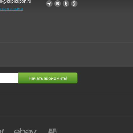
si@kupikupon.ru
аться с нами