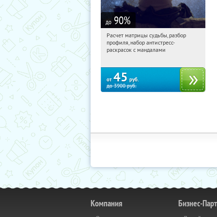
90
%
до
Расчет матрицы судьбы, разбор
11:23:16
Купили:
29
профиля, набор антистресс-
Россия
раскрасок с мандалами
45
от
руб.
до
3900
руб.
Компания
Бизнес-Пар