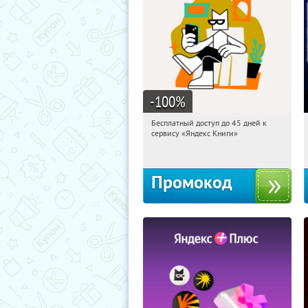
-100
%
Бесплатный доступ до 45 дней к
11:23:16
Получи первым!
сервису «Яндекс Книги»
Россия
Промокод