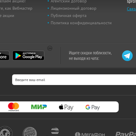
елаем акцию!
Агентский договор
spro
е, как Вебмастер
Лицензионный договор
Связ
е акции
Публичная оферта
Политика конфиденциальности
Ищите скидки поблизости,
не выходя из чата: