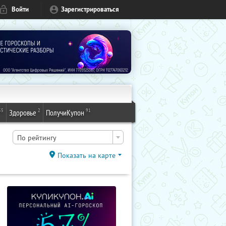
Войти
Зарегистрироваться
55
2
91
Здоровье
ПолучиКупон
По рейтингу
Показать на карте