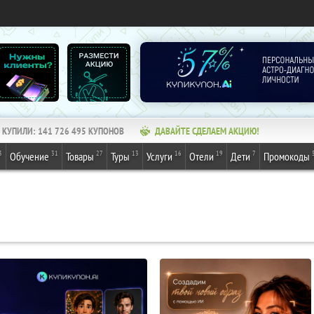
КУПИЛИ:
141 726 496
КУПОНОВ
ДАВАЙТЕ СДЕЛАЕМ АКЦИЮ!
3
31
27
13
16
19
7
Обучение
Товары
Туры
Услуги
Отели
Дети
Промокоды