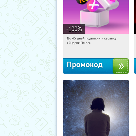
-100
%
До 45 дней подписки к сервису
11:23:16
Получили:
19
«Яндекс Плюс»
Россия
Промокод