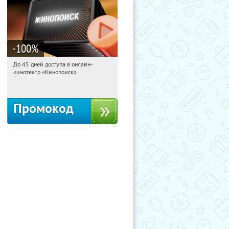
-100
%
До 45 дней доступа в онлайн-
11:23:16
Получили:
113
кинотеатр «Кинопоиск»
Россия
Промокод