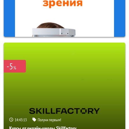
-5
%
14:43:10
Получи первым!
Курсы от онлайн-школы Skillfactory