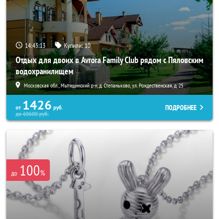
14:43:10
Купили:
10
Отдых для двоих в Avrora Family Club рядом с Пяловским
водохранилищем
Московская обл., Мытищинский р-н, д. Степаньково, ул. Рождественская, д. 25
1426
ПОДРОБНЕЕ
от
руб.
до
60600
руб.
100
%
до