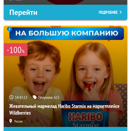
Перейти
ПОДРОБНЕЕ
-100
%
14:43:10
Получили:
613
Жевательный мармелад Haribo Starmix на маркетплейсе
Wildberries
Россия