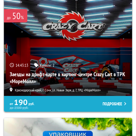
50
%
до
14:43:10
Купили:
2
Заезды на дрифт-карте в картинг-центре Crazy Cart в ТРК
«МореМолл»
Краснодарский край, г. Сочи, ул. Новая Заря, д. 7, ТРЦ «МореМолл»
190
ПОДРОБНЕЕ
от
руб.
до
2300
руб.