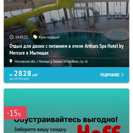
14:43:10
Купи первым!
Отдых для двоих с питанием в отеле Arthurs Spa Hotel by
Mercure в Мытищах
Московская обл., г. Мытищи, д. Ларево, ул. Хвойная, стр. 26
2828
ПОДРОБНЕЕ
от
руб.
до
65700
руб.
-15
%