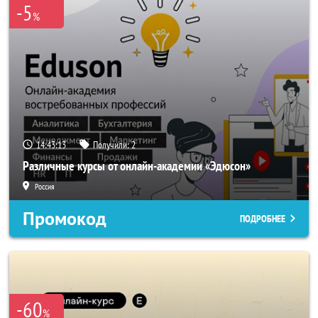
-5
%
14:43:10
Получили:
2
Различные курсы от онлайн-академии «Эдюсон»
Россия
Промокод
ПОДРОБНЕЕ
-60
%