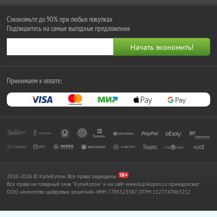
Сэкономьте до 90% при любых покупках
Подпишитесь на самые выгодные предложения
Принимаем к оплате:
2010-2026 © КупиКупон. Все права защищены.
Все права на товарный знак "КупиКупон" и на сайт www.kupikupon.ru принадлежат
OOO «Агентство цифровых решений» ИНН 7705523387, ОГРН 1127747063212