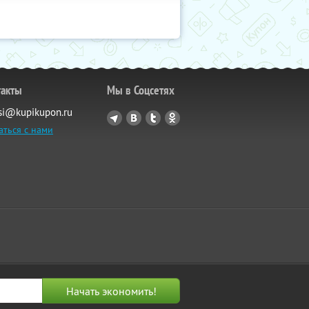
такты
Мы в Соцсетях
si@kupikupon.ru
аться с нами