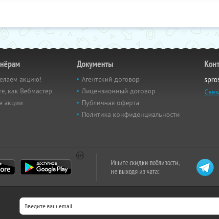
тнёрам
Документы
Кон
елаем акцию!
Агентский договор
spro
е, как Вебмастер
Лицензионный договор
Связ
е акции
Публичная оферта
Политика конфиденциальности
Ищите скидки поблизости,
не выходя из чата: