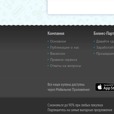
Компания
Бизнес-Пар
Основное
Давайте сд
Публикации о нас
Заработайт
Вакансии
Прошедши
Правила сервиса
Ответы на вопросы
Все наши купоны доступны
через Мобильное Приложение:
Сэкономьте до 90% при любых покупках
Подпишитесь на самые выгодные предложения