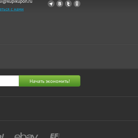
si@kupikupon.ru
аться с нами