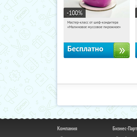
-100
%
Мастер-класс от шеф-кондитера
03:19:16
Получили:
57
«Малиновое муссовое пирожное»
Россия
Бесплатно
Компания
Бизнес-Пар