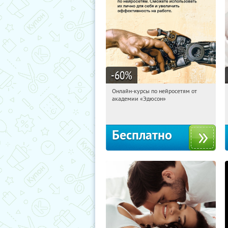
-60
%
Онлайн-курсы по нейросетям от
03:19:16
Получили:
6
академии «Эдюсон»
Москва
Бесплатно