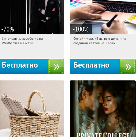
-70
%
-100
%
Интенсив по заработку на
Онлайн-курс «Быстрые деньги на
03:19:16
Получили:
8
03:19:16
Получили:
24
Wildberries и OZON
создании сайтов на Tilda»
Россия
Россия
Бесплатно
Бесплатно