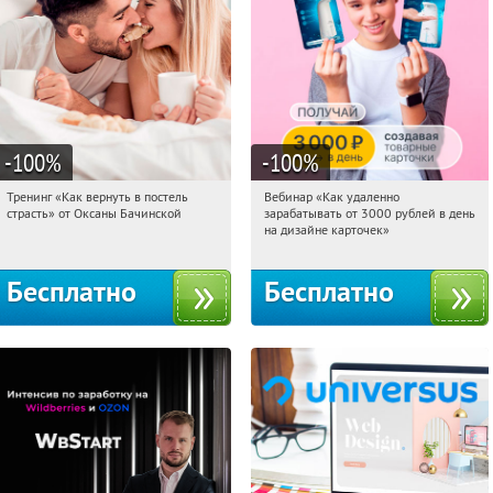
-100
%
-100
%
Тренинг «Как вернуть в постель
Вебинар «Как удаленно
03:19:16
Получили:
16
03:19:16
Получили:
48
страсть» от Оксаны Бачинской
зарабатывать от 3000 рублей в день
Россия
Россия
на дизайне карточек»
Бесплатно
Бесплатно