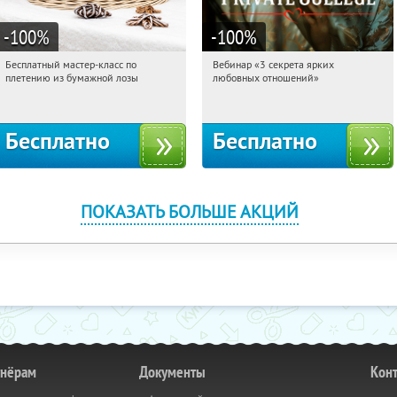
-100
%
-100
%
Бесплатный мастер-класс по
Вебинар «3 секрета ярких
03:19:16
Получили:
33
03:19:16
Получили:
37
плетению из бумажной лозы
любовных отношений»
Москва, Россия
Россия
Бесплатно
Бесплатно
ПОКАЗАТЬ БОЛЬШЕ АКЦИЙ
тнёрам
Документы
Кон