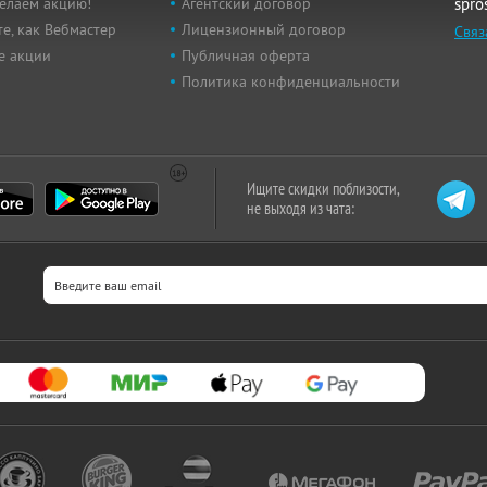
елаем акцию!
Агентский договор
spro
е, как Вебмастер
Лицензионный договор
Связ
е акции
Публичная оферта
Политика конфиденциальности
Ищите скидки поблизости,
не выходя из чата: