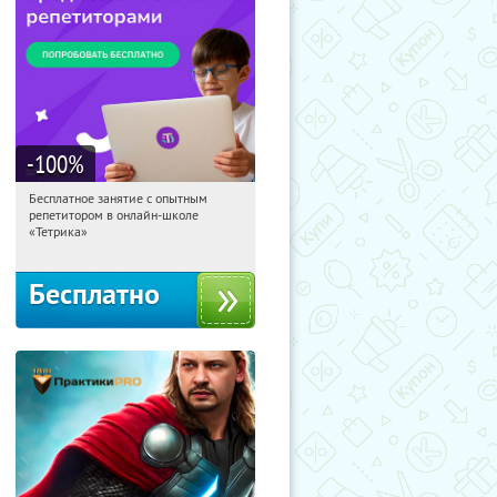
-100
%
Бесплатное занятие с опытным
03:19:16
Получили:
2
репетитором в онлайн-школе
Москва, Россия
«Тетрика»
Бесплатно