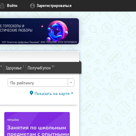
Войти
Зарегистрироваться
49
2
85
Здоровье
ПолучиКупон
По рейтингу
Показать на карте