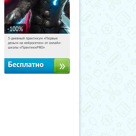
-100
%
3-дневный практикум «Первые
03:19:16
Получили:
29
деньги на нейросетях» от онлайн-
Россия
школы «ПрактикиPRO»
Бесплатно