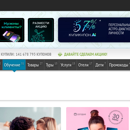
КУПИЛИ:
141 678 793
КУПОНОВ
ДАВАЙТЕ СДЕЛАЕМ АКЦИЮ!
2
31
27
13
13
17
7
Обучение
Товары
Туры
Услуги
Отели
Дети
Промокоды