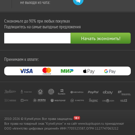
не выходя из чата:
Сэкономьте до 90% при любых покупках
Подпишитесь на самые выгодные предложения
Принимаем к оплате:
2010-2026 © КупиКупон. Все права защищены.
Все права на товарный знак "КупиКупон" и на сайт www.kupikupon.ru принадлежат
OOO «Агентство цифровых решений» ИНН 7705523387, ОГРН 1127747063212