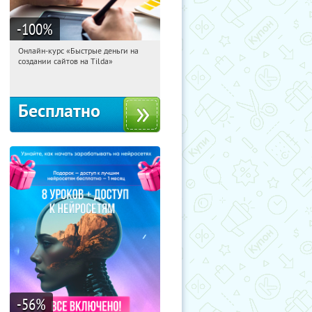
-100
%
Онлайн-курс «Быстрые деньги на
08:34:38
Получили:
24
создании сайтов на Tilda»
Россия
Бесплатно
-56
%