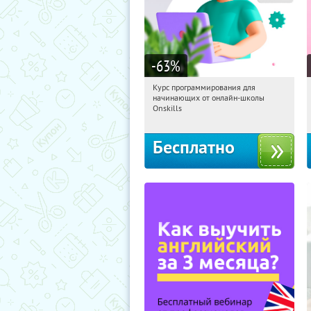
-63
%
Курс программирования для
08:34:38
Получили:
4
начинающих от онлайн-школы
Россия
Onskills
Бесплатно