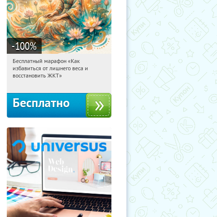
-100
%
Бесплатный марафон «Как
08:34:38
Получили:
24
избавиться от лишнего веса и
Россия
восстановить ЖКТ»
Бесплатно