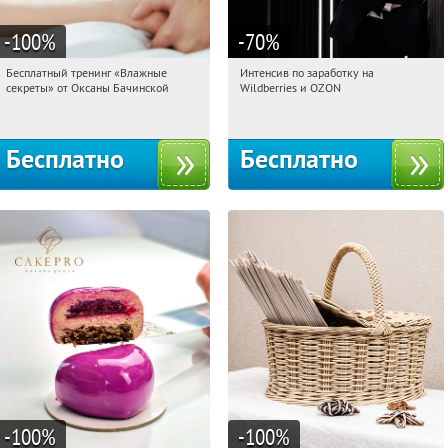
-100
%
-70
%
Бесплатный тренинг «Влажные
Интенсив по заработку на
08:34:38
Получили:
59
08:34:38
Получили:
8
секреты» от Оксаны Бачинской
Wildberries и OZON
Россия
Россия
Бесплатно
Бесплатно
-100
%
-100
%