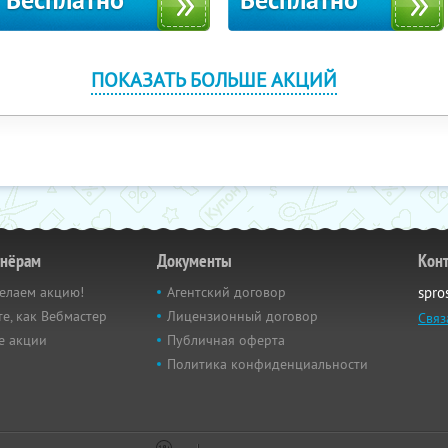
Бесплатно
Бесплатно
ПОКАЗАТЬ БОЛЬШЕ АКЦИЙ
тнёрам
Документы
Кон
елаем акцию!
Агентский договор
spro
е, как Вебмастер
Лицензионный договор
Связ
е акции
Публичная оферта
Политика конфиденциальности