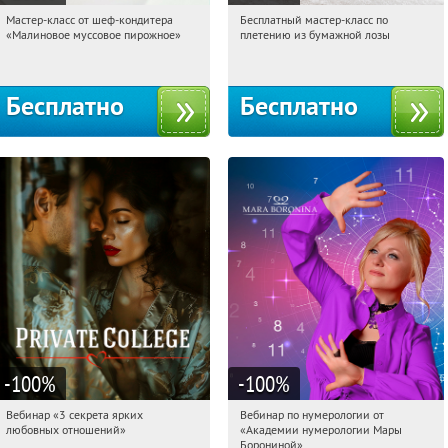
Мастер-класс от шеф-кондитера
Бесплатный мастер-класс по
08:34:38
Получили:
57
08:34:38
Получили:
33
«Малиновое муссовое пирожное»
плетению из бумажной лозы
Россия
Москва, Россия
Бесплатно
Бесплатно
-100
%
-100
%
Вебинар «3 секрета ярких
Вебинар по нумерологии от
08:34:38
Получили:
37
08:34:38
Получили:
29
любовных отношений»
«Академии нумерологии Мары
Россия
Россия
Борониной»