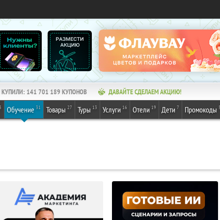
КУПИЛИ:
141 701 189
КУПОНОВ
ДАВАЙТЕ СДЕЛАЕМ АКЦИЮ!
3
31
27
13
16
19
7
Обучение
Товары
Туры
Услуги
Отели
Дети
Промокоды