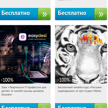
Бесплатно
Бесплатно
-100
%
-100
%
Урок «Творческие IT-профессии для
Бесплатный онлайн-курс «Рисунки
08:34:38
Получили:
53
08:34:38
Получили:
35
детей» от онлайн-школы дизайна
карандашом» от арт-студии Matita
Россия
Россия
Easydesi