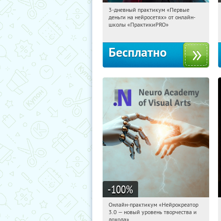
3-дневный практикум «Первые
08:34:38
Получили:
29
деньги на нейросетях» от онлайн-
Россия
школы «ПрактикиPRO»
Бесплатно
-100
%
Онлайн-практикум «Нейрокреатор
08:34:38
Получили:
20
3.0 — новый уровень творчества и
Россия
дохода»