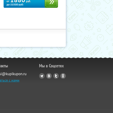
1880
от
руб.
до
21500
руб.
такты
Мы в Соцсетях
si@kupikupon.ru
аться с нами