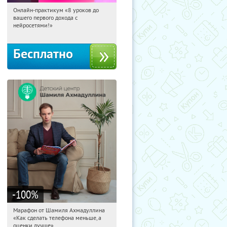
Онлайн-практикум «8 уроков до
08:34:38
Получили:
31
вашего первого дохода с
Россия
нейросетями!»
Бесплатно
-100
%
Марафон от Шамиля Ахмадуллина
08:34:38
Получили:
25
«Как сделать телефона меньше, а
Россия
оценки лучше»