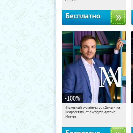
Бесплатно
-100
%
4-дневный онлайн-курс «Деньги на
08:34:38
Получили:
191
нейросетях» от эксперта Артема
Россия
Мазура