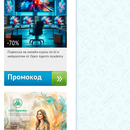
-70
%
Подписка на онлайн-курсы по AI и
08:34:38
Получили:
18
нейросетям от Open Agents Academy
Россия
Промокод