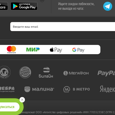
Ищите скидки поблизости,
не выходя из чата:
писаться
 www.kupikupon.ru принадлежат OOO «Агентство цифровых решений» ИНН 7705523387, ОГРН