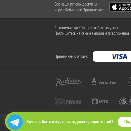
Все наши купоны доступны
через Мобильное Приложение:
Сэкономьте до 90% при любых покупках
Подпишитесь на самые выгодные предложения
Принимаем к оплате:
Под
Хочешь быть в курсе выгодных предложений?
2010-2026 © КупиКупон. Все права защищены.
Все права на товарный знак "КупиКупон" и на сайт