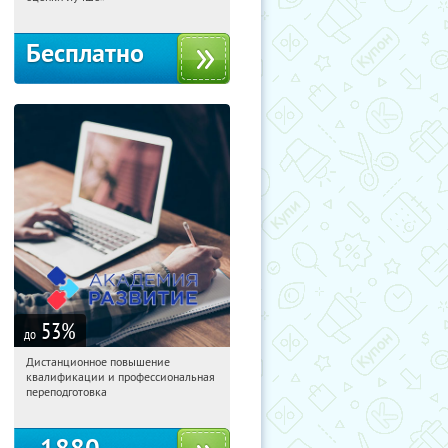
Бесплатно
53
%
до
Дистанционное повышение
08:34:38
Купили:
22
квалификации и профессиональная
Россия
переподготовка