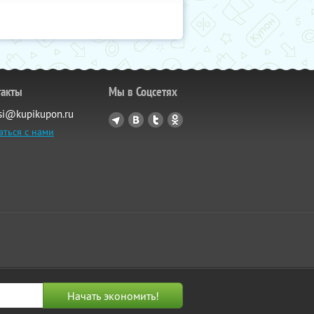
такты
Мы в Соцсетях
si@kupikupon.ru
аться с нами