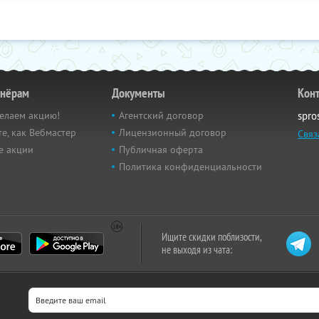
тнёрам
Документы
Кон
елаем акцию!
Агентский договор
spro
е, как Вебмастер
Лицензионный договор
Связ
е акции
Публичная оферта
Политика конфиденциальности
Ищите скидки поблизости,
не выходя из чата: