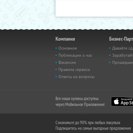
Компания
Бизнес-Пар
Основное
Давайте сд
Публикации о нас
Заработайт
Вакансии
Прошедши
Правила сервиса
Ответы на вопросы
Все наши купоны доступны
через Мобильное Приложение:
Сэкономьте до 90% при любых покупках
Подпишитесь на самые выгодные предложения