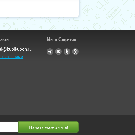
такты
Мы в Соцсетях
si@kupikupon.ru
аться с нами