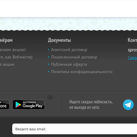
тнёрам
Документы
Кон
елаем акцию!
Агентский договор
spro
е, как Вебмастер
Лицензионный договор
Связ
е акции
Публичная оферта
Политика конфиденциальности
Ищите скидки поблизости,
не выходя из чата: