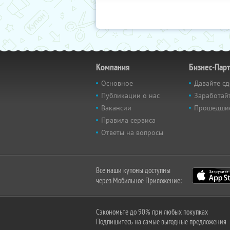
Компания
Бизнес-Пар
Основное
Давайте сд
Публикации о нас
Заработайт
Вакансии
Прошедши
Правила сервиса
Ответы на вопросы
Все наши купоны доступны
через Мобильное Приложение:
Сэкономьте до 90% при любых покупках
Подпишитесь на самые выгодные предложения