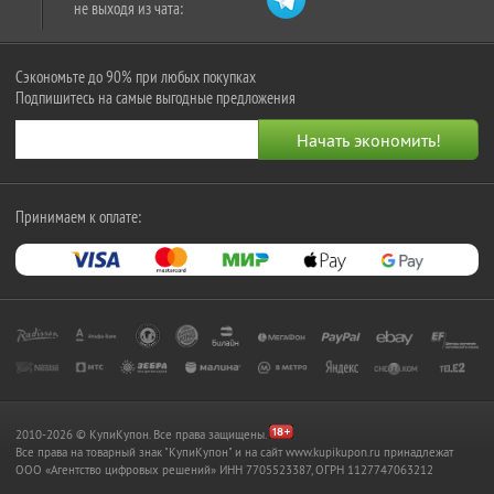
не выходя из чата:
Сэкономьте до 90% при любых покупках
Подпишитесь на самые выгодные предложения
Принимаем к оплате:
2010-2026 © КупиКупон. Все права защищены.
Все права на товарный знак "КупиКупон" и на сайт www.kupikupon.ru принадлежат
OOO «Агентство цифровых решений» ИНН 7705523387, ОГРН 1127747063212