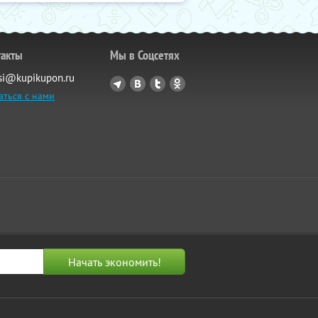
такты
Мы в Соцсетях
si@kupikupon.ru
аться с нами