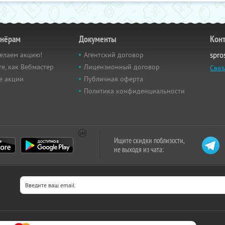
тнёрам
Документы
Кон
елаем акцию!
Агентский договор
spro
е, как Вебмастер
Лицензионный договор
Связ
е акции
Публичная оферта
Политика конфиденциальности
Ищите скидки поблизости,
не выходя из чата: