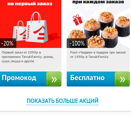
-20
%
-100
%
Первый заказ от 1090р. в
Ролл «Чеддер» в подарок при заказе
03:45:53
Получили:
256
03:45:53
Получили:
108
приложении TanukiFamily: роллы,
от 1490р. в TanukiFamily
Россия
Россия
суши, пицца и другое
Промокод
Бесплатно
ПОКАЗАТЬ БОЛЬШЕ АКЦИЙ