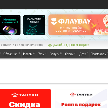
КУПИЛИ:
141 678 086
КУПОНОВ
ДАВАЙТЕ СДЕЛАЕМ АКЦИЮ!
2
31
27
13
13
17
7
Обучение
Товары
Туры
Услуги
Отели
Дети
Промокоды