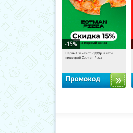
-15
%
Первый заказ от 2999р. в сети
03:45:53
Получили:
43
пиццерий Zotman Pizza
Россия
Промокод