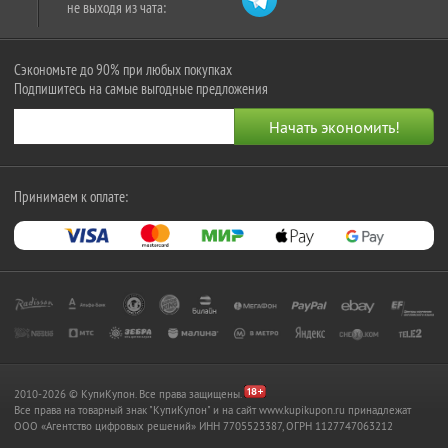
не выходя из чата:
Сэкономьте до 90% при любых покупках
Подпишитесь на самые выгодные предложения
Принимаем к оплате:
2010-2026 © КупиКупон. Все права защищены.
Все права на товарный знак "КупиКупон" и на сайт www.kupikupon.ru принадлежат
OOO «Агентство цифровых решений» ИНН 7705523387, ОГРН 1127747063212