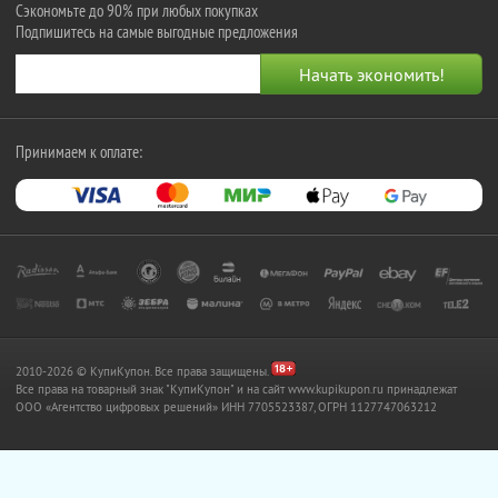
Сэкономьте до 90% при любых покупках
Подпишитесь на самые выгодные предложения
Принимаем к оплате:
2010-2026 © КупиКупон. Все права защищены.
Все права на товарный знак "КупиКупон" и на сайт www.kupikupon.ru принадлежат
OOO «Агентство цифровых решений» ИНН 7705523387, ОГРН 1127747063212