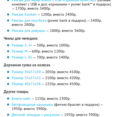
Рюкзак для мамы Anello с USB «Премиум качество»
(полный
комплект с USB и доп. корманами + power bank** в подарок)
— 1700р. вместо 3400р.
Рюкзак Kanken
— 1200р. вместо 2400р.
Рюкзак для ноутбука
(power bank в подарок) — 1400р.
вместо 2800р.
Рюкзак для девушки
— 1800р. вместо 3600р.
Чехлы для чемодана
Размер S–S+
— 500р. вместо 1000р.
Размер M
— 600р. вместо 1200р.
Размер L–XL
— 700р. вместо 1400р.
Дорожная сумка на колесах
Размер 30х57х30
— 2050р. вместо 4100р.
Размер 35х57х32
— 2100р. вместо 4200р.
Размер 40х72х38
— 2250р. вместо 4500р.
Другие товары
Бьюти-кейс
— 1150р. вместо 2300р.
Беспроводные наушники
(фитнес-браслет в подарок) —
1950р. вместо 3900р.
Детский чемодан с рисунком
— 1950р. вместо 3900р.