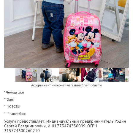
Ассортимент интернет-магазина Сhemodashki
* Чемодашки
** Элит
*** ЮЭСБИ
**** павер бэнк
Услуги предоставляет: Индивидуальный предприниматель Родин
Сергей Владимирович,
ИНН 773474336009
, ОГРН
315774600260210