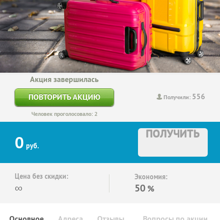
Акция завершилась
556
ПОВТОРИТЬ АКЦИЮ
Получили:
Человек проголосовало: 2
ПОЛУЧИТЬ
0
руб.
Цена без скидки:
Экономия:
∞
50
%
Основное
Адреса
Отзывы
Вопросы по акции