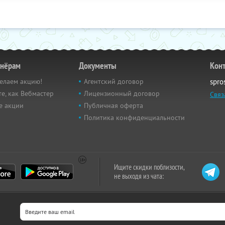
тнёрам
Документы
Кон
елаем акцию!
Агентский договор
spro
е, как Вебмастер
Лицензионный договор
Связ
е акции
Публичная оферта
Политика конфиденциальности
Ищите скидки поблизости,
не выходя из чата: