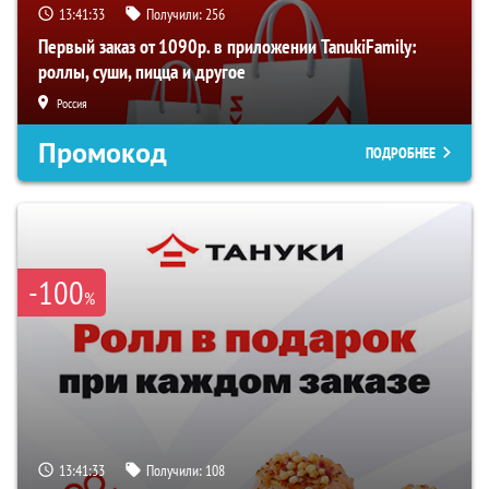
13:41:32
Получили:
256
Первый заказ от 1090р. в приложении TanukiFamily:
роллы, суши, пицца и другое
Россия
Промокод
ПОДРОБНЕЕ
-100
%
13:41:32
Получили:
108