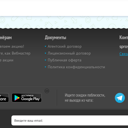
тнёрам
Документы
Кон
елаем акцию!
Агентский договор
spro
е, как Вебмастер
Лицензионный договор
Связ
е акции
Публичная оферта
Политика конфиденциальности
Ищите скидки поблизости,
не выходя из чата: