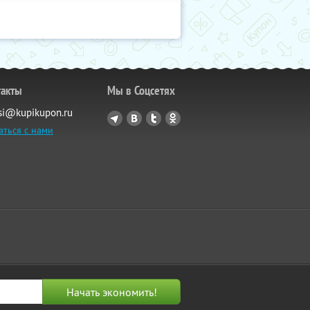
такты
Мы в Соцсетях
si@kupikupon.ru
аться с нами