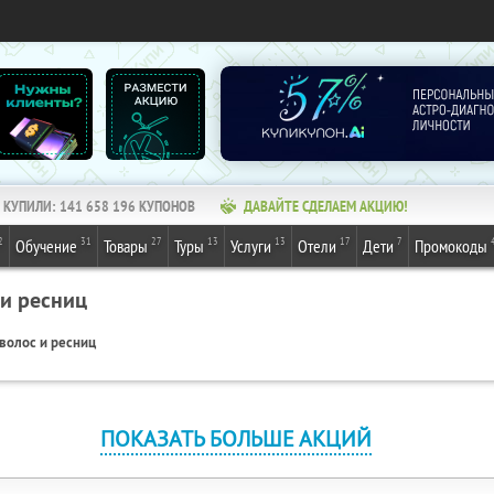
КУПИЛИ:
141 658 196
КУПОНОВ
ДАВАЙТЕ СДЕЛАЕМ АКЦИЮ!
2
31
27
13
13
17
7
Обучение
Товары
Туры
Услуги
Отели
Дети
Промокоды
 и ресниц
волос и ресниц
ПОКАЗАТЬ БОЛЬШЕ АКЦИЙ