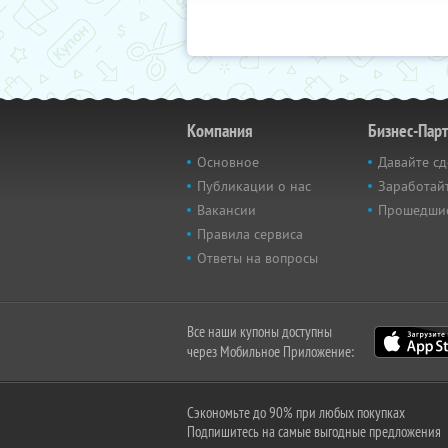
Компания
Бизнес-Пар
Основное
Давайте сд
Публикации о нас
Заработайт
Вакансии
Прошедши
Правила сервиса
Ответы на вопросы
Все наши купоны доступны
через Мобильное Приложение:
Сэкономьте до 90% при любых покупках
Подпишитесь на самые выгодные предложения