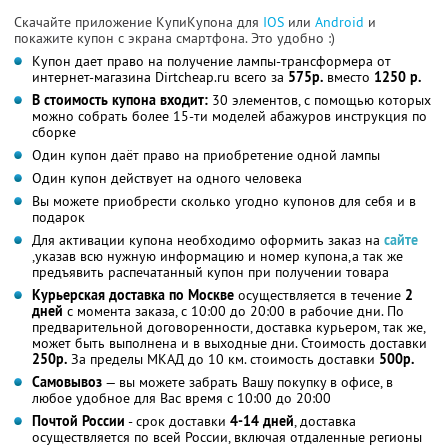
Скачайте приложение КупиКупона для
IOS
или
Android
и
покажите купон с экрана смартфона. Это удобно :)
Купон дает право на получение лампы-трансформера от
интернет-магазина Dirtcheap.ru всего за
575р.
вместо
1250 р.
В стоимость купона входит:
30 элементов, с помощью которых
можно собрать более 15-ти моделей абажуров инструкция по
сборке
Один купон даёт право на приобретение одной лампы
Один купон действует на одного человека
Вы можете приобрести сколько угодно купонов для себя и в
подарок
Для активации купона необходимо оформить заказ на
сайте
,указав всю нужную информацию и номер купона,а так же
предъявить распечатанный купон при получении товара
Курьерская доставка по Москве
осуществляется в течение
2
дней
с момента заказа, с 10:00 до 20:00 в рабочие дни. По
предварительной договоренности, доставка курьером, так же,
может быть выполнена и в выходные дни. Стоимость доставки
250р.
За пределы МКАД до 10 км. стоимость доставки
500р.
Самовывоз
— вы можете забрать Вашу покупку в офисе, в
любое удобное для Вас время с 10:00 до 20:00
Почтой России
- срок доставки
4-14 дней
, доставка
осуществляется по всей России, включая отдаленные регионы