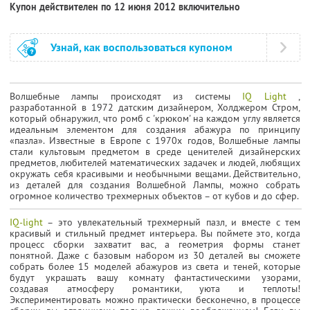
Купон действителен по 12 июня 2012 включительно
Узнай, как воспользоваться купоном
Волшебные лампы происходят из системы
IQ Light
,
разработанной в 1972 датским дизайнером, Холджером Стром,
который обнаружил, что ромб с 'крюком' на каждом углу является
идеальным элементом для создания абажура по принципу
«пазла». Известные в Европе с 1970х годов, Волшебные лампы
стали культовым предметом в среде ценителей дизайнерских
предметов, любителей математических задачек и людей, любящих
окружать себя красивыми и необычными вещами. Действительно,
из деталей для создания Волшебной Лампы, можно собрать
огромное количество трехмерных объектов – от кубов и до сфер.
IQ-light
– это увлекательный трехмерный пазл, и вместе с тем
красивый и стильный предмет интерьера. Вы поймете это, когда
процесс сборки захватит вас, а геометрия формы станет
понятной. Даже с базовым набором из 30 деталей вы сможете
собрать более 15 моделей абажуров из света и теней, которые
будут украшать вашу комнату фантастическими узорами,
создавая атмосферу романтики, уюта и теплоты!
Экспериментировать можно практически бесконечно, в процессе