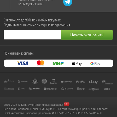
не выходя из чата:
Сэкономьте до 90% при любых покупках
Подпишитесь на самые выгодные предложения
Принимаем к оплате:
2010-2026 © КупиКупон. Все права защищены.
Все права на товарный знак "КупиКупон" и на сайт www.kupikupon.ru принадлежат
OOO «Агентство цифровых решений» ИНН 7705523387, ОГРН 1127747063212