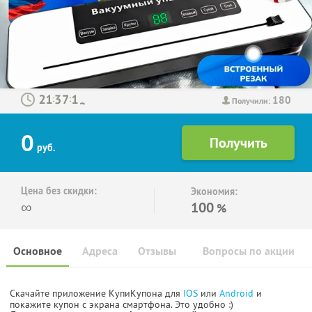
180
:
:
Получили:
0
руб.
Цена без скидки:
Экономия:
∞
100
%
Основное
Адреса
Отзывы
Вопросы по акции
Скачайте приложение КупиКупона для
IOS
или
Android
и
покажите купон с экрана смартфона. Это удобно :)