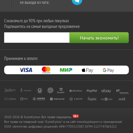
не выходя из чата:
Сэкономьте до 90% при любых покупках
Подпишитесь на самые выгодные предложения
Принимаем к оплате:
2010-2026 © КупиКупон. Все права защищены.
Все права на товарный знак "КупиКупон" и на сайт www.kupikupon.ru принадлежат
OOO «Агентство цифровых решений» ИНН 7705523387, ОГРН 1127747063212