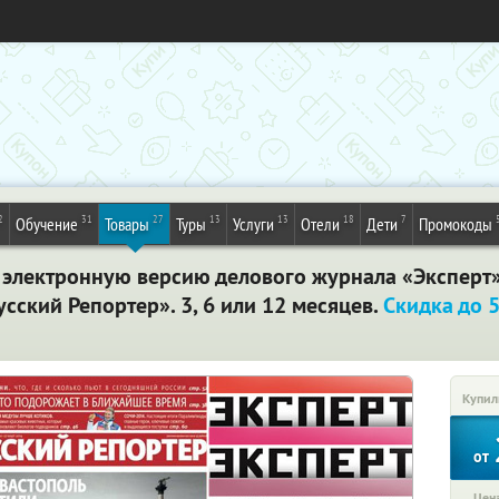
2
31
27
13
13
18
7
Обучение
Товары
Туры
Услуги
Отели
Дети
Промокоды
 электронную версию делового журнала «Эксперт
сский Репортер». 3, 6 или 12 месяцев.
Скидка до 
Купил
от
Цена