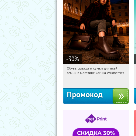
-30
%
Обувь, одежда и сумки для всей
09:20:45
Получили:
31
семьи в магазине kari на Wildberries
Россия
Промокод