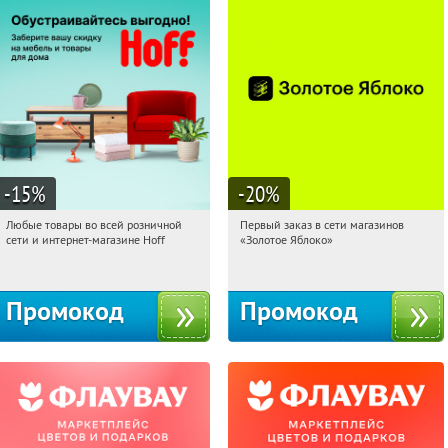
-15
%
-20
%
Любые товары во всей розничной
Первый заказ в сети магазинов
09:20:45
Получили:
83
09:20:45
Получи первым!
сети и интернет-магазине Hoff
«Золотое Яблоко»
Москва, 1-й Волоколамский проезд,
Россия
10с1
Промокод
Промокод