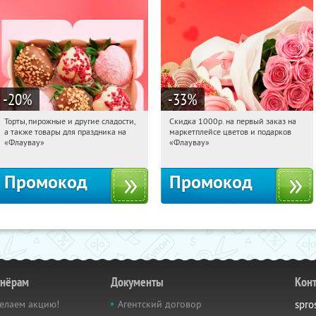
-20
%
-33
%
Торты, пирожные и другие сладости,
Скидка 1000р. на первый заказ на
09:20:45
Получили:
6
09:20:45
Получили:
18
а также товары для праздника на
маркетплейсе цветов и подарков
Россия
Россия
«Флаувау»
«Флаувау»
Промокод
Промокод
тнёрам
Документы
Кон
елаем акцию!
Агентский договор
spro