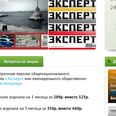
2
Вопросы по акции
Д
ктронную версию общенационального
ала
«Эксперт»
или еженедельного общественно-
ий Репортер»
Бе
шк
рсию журнала на 3 месяца за
289р. вместо 525р.
Бе
ю журнала на 3 месяца за
350р. вместо 660р.