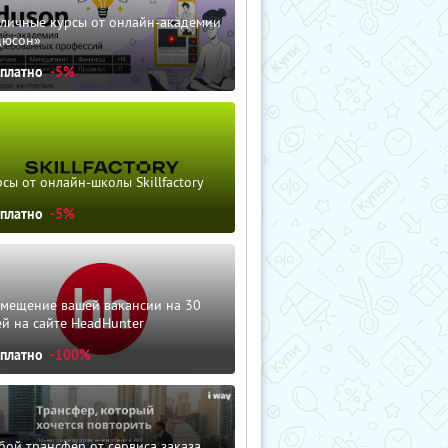
зличные курсы от онлайн-академии
дюсон»
сплатно
-5%
сы от онлайн-школы Skillfactory
сплатно
-5%
змещение вашей вакансии на 30
й на сайте HeadHunter
сплатно
-100%
ой трансфер от сервиса заказа