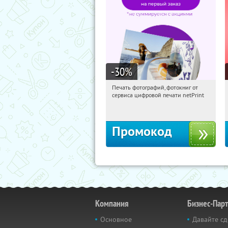
-30
%
Печать фотографий, фотокниг от
09:20:45
Получили:
4
сервиса цифровой печати netPrint
Россия
Промокод
Компания
Бизнес-Пар
Основное
Давайте сд