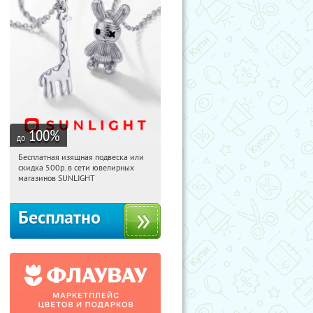
100
%
до
Бесплатная изящная подвеска или
09:20:45
Получили:
73
скидка 500р. в сети ювелирных
Россия
магазинов SUNLIGHT
Бесплатно