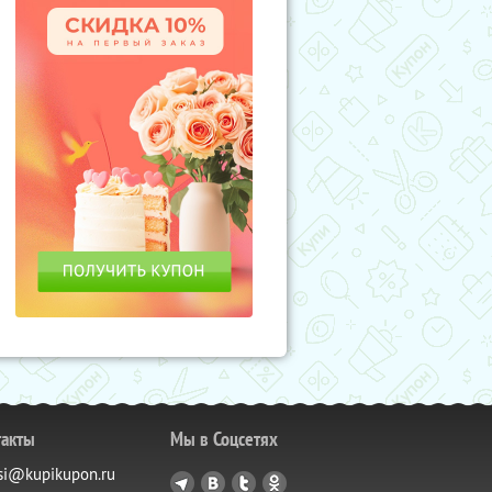
такты
Мы в Соцсетях
si@kupikupon.ru