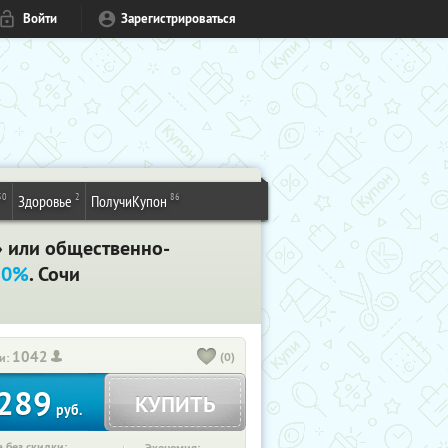
Войти
Зарегистрироваться
50
2
86
Здоровье
ПолучиКупон
» или общественно-
50%
. Сочи
1042
(0)
и:
289
КУПИТЬ
руб.
 без скидки: