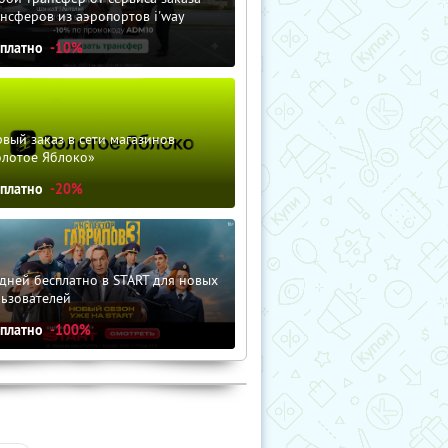
нсферов из аэропортов i'way
сплатно
-10%
вый заказ в сети магазинов
олотое Яблоко»
сплатно
-20%
дней бесплатно в START для новых
льзователей
сплатно
-100%