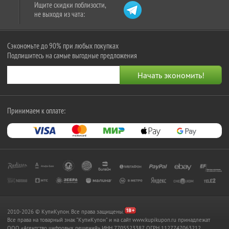
Ищите скидки поблизости,
не выходя из чата:
Сэкономьте до 90% при любых покупках
Подпишитесь на самые выгодные предложения
Принимаем к оплате:
2010-2026 © КупиКупон. Все права защищены.
Все права на товарный знак "КупиКупон" и на сайт www.kupikupon.ru принадлежат
OOO «Агентство цифровых решений» ИНН 7705523387, ОГРН 1127747063212