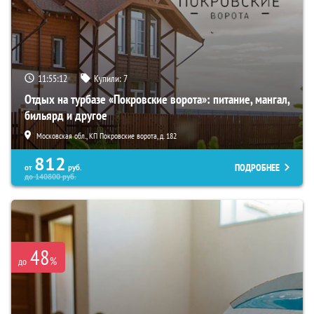
11:55:10
Купили:
7
Отдых на турбазе «Покровские ворота»: питание, мангал,
бильярд и другое
Московская обл., КП Покровские ворота, д. 182
812
ПОДРОБНЕЕ
от
руб.
до
140800
руб.
48
%
до