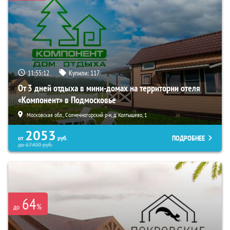
11:55:10
Купили:
117
От 3 дней отдыха в мини-домах на территории отеля
«Компонент» в Подмосковье
Московская обл., Солнечногорский р-н, д. Колтышево, 1
2053
ПОДРОБНЕЕ
от
руб.
до
67400
руб.
64
%
до