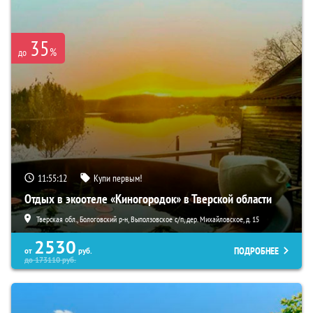
35
%
до
11:55:10
Купи первым!
Отдых в экоотеле «Киногородок» в Тверской области
Тверская обл., Бологовский р-н, Выползовское с/п, дер. Михайловское, д. 15
2530
ПОДРОБНЕЕ
от
руб.
до
173110
руб.