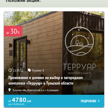
Похожие акции:
30
%
до
11:55:10
Купили:
8
Проживание в домике на выбор в загородном
комплексе «Терруар» в Тульской области
Тульская обл., Ясногорский р-н, с. Кузмищево
4780
ПОДРОБНЕЕ
от
руб.
до
57400
руб.