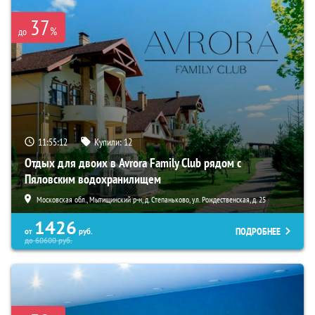
37
%
до
11:55:10
Купили:
12
Отдых для двоих в Avrora Family Club рядом с
Пяловским водохранилищем
Московская обл., Мытищинский р-н, д. Степаньково, ул. Рождественская, д. 25
1426
ПОДРОБНЕЕ
от
руб.
до
60600
руб.