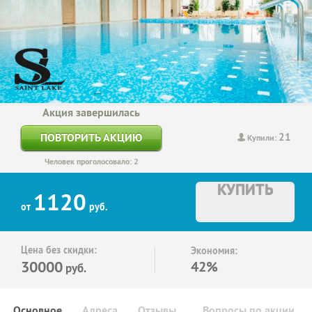
Акция завершилась
21
ПОВТОРИТЬ АКЦИЮ
Купили:
Человек проголосовало: 2
КУПИТЬ
1120
от
руб.
Цена без скидки:
Экономия:
30000
42%
руб.
Основное
Адреса
Отзывы
Вопросы по акции