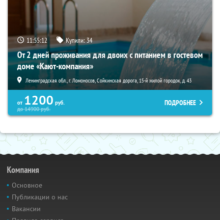
11:55:10
Купили:
34
От 2 дней проживания для двоих с питанием в гостевом
доме «Кают-компания»
Ленинградская обл., г. Ломоносов, Сойкинская дорога, 15-й жилой городок, д. 43
1200
ПОДРОБНЕЕ
от
руб.
до
14900
руб.
Компания
Основное
Публикации о нас
Вакансии