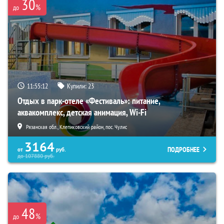
30
%
до
11:55:10
Купили:
23
Отдых в парк-отеле «Фестиваль»: питание,
аквакомплекс, детская анимация, Wi-Fi
Рязанская обл., Клепиковский район, пос. Чулис
3164
ПОДРОБНЕЕ
от
руб.
до
107880
руб.
48
%
до