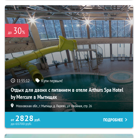
30
%
до
11:55:10
Купи первым!
Отдых для двоих с питанием в отеле Arthurs Spa Hotel
by Mercure в Мытищах
Московская обл., г. Мытищи, д. Ларево, ул. Хвойная, стр. 26
2828
ПОДРОБНЕЕ
от
руб.
до
65700
руб.