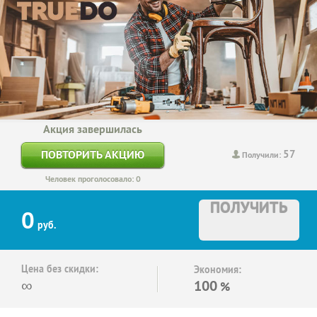
Акция завершилась
57
ПОВТОРИТЬ АКЦИЮ
Получили:
Человек проголосовало: 0
ПОЛУЧИТЬ
0
руб.
Цена без скидки:
Экономия:
∞
100
%