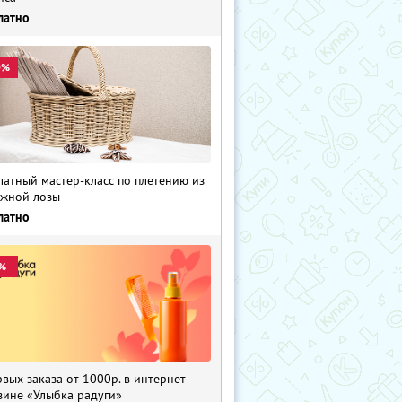
латно
0%
латный мастер-класс по плетению из
жной лозы
латно
%
рвых заказа от 1000р. в интернет-
зине «Улыбка радуги»