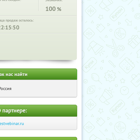
Экономия:
100
%
нца продаж осталось:
:
:
ак нас найти
Россия
 партнере:
estvebinar.ru