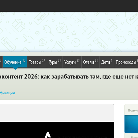
2
31
27
13
13
18
7
Обучение
Товары
Туры
Услуги
Отели
Дети
Промокоды
контент 2026: как зарабатывать там, где еще нет
фикации
Получ
Цена