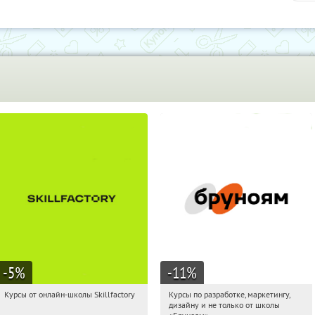
-5
%
-11
%
Курсы от онлайн-школы Skillfactory
Курсы по разработке, маркетингу,
01:15:46
Получи первым!
01:15:46
Получи первым!
дизайну и не только от школы
Россия
Россия