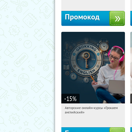
Промокод
-15
%
Авторские онлайн-курсы «Грокаем
01:15:46
Получили:
4
английский»
Россия