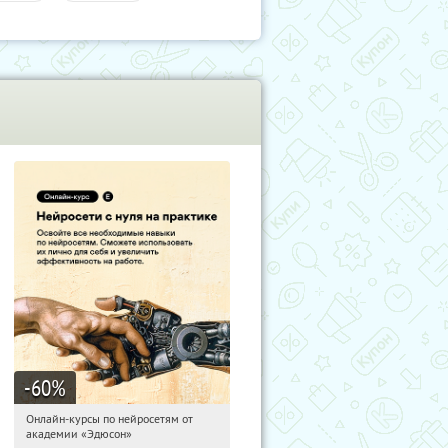
-60
%
Онлайн-курсы по нейросетям от
01:15:46
Получили:
6
академии «Эдюсон»
Москва