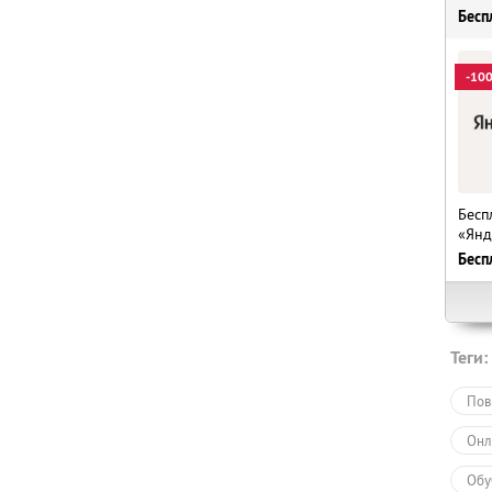
Бесп
-10
Бесп
«Янд
Бесп
Теги:
Пов
Онл
Обу