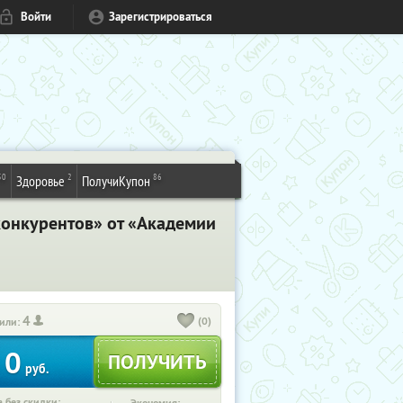
Войти
Зарегистрироваться
50
2
86
Здоровье
ПолучиКупон
 конкурентов» от «Академии
4
(0)
или:
0
руб.
 без скидки: