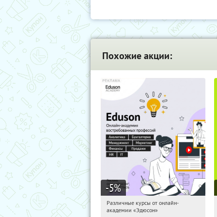
Похожие акции:
-5
%
Различные курсы от онлайн-
01:15:46
Получили:
2
академии «Эдюсон»
Россия