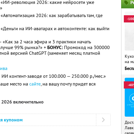
 — «ИИ-революция 2026: какие нейросети уже
Р
ц»
 «Автоматизация 2026: как зарабатывать там, где
-10
— «Деньги на ИИ-аватарах и автоконтенте: как выйти
 — «Как за 2 часа эфира и 3 практики начать
и лучше 99% рынка?» +
БОНУС:
Промокод на 300000
тной версией ChatGPT (заменяет месяц платной
Кухо
на м
сива
Бесп
ИИ контент-заводе от 100.000 — 250.000 р./мес.»
ваше место на
сайте
, на вашу почту придет вся
-40
я 2026 включительно
ся купоном
Дост
Лавк
серв