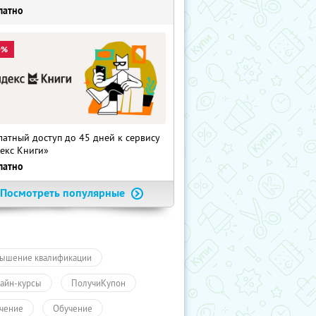
латно
0%
латный доступ до 45 дней к сервису
екс Книги»
латно
Посмотреть популярные
ышение квалификации
айн-курсы
ПолучиКупон
чение
Обучение