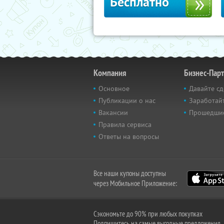
Бесплатно
Компания
Бизнес-Пар
Основное
Давайте сд
Публикации о нас
Заработайт
Вакансии
Прошедши
Правила сервиса
Ответы на вопросы
Все наши купоны доступны
через Мобильное Приложение:
Сэкономьте до 90% при любых покупках
Подпишитесь на самые выгодные предложения