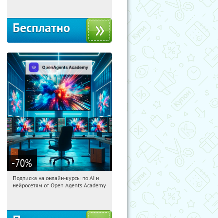
Бесплатно
-70
%
Подписка на онлайн-курсы по AI и
01:15:46
Получили:
18
нейросетям от Open Agents Academy
Россия