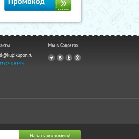
Промокод
такты
Мы в Соцсетях
si@kupikupon.ru
аться с нами