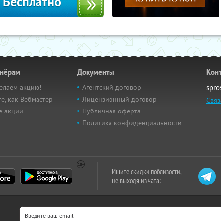
Бесплатно
тнёрам
Документы
Кон
елаем акцию!
Агентский договор
spro
е, как Вебмастер
Лицензионный договор
Связ
е акции
Публичная оферта
Политика конфиденциальности
Ищите скидки поблизости,
не выходя из чата: