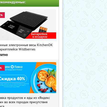
екомендуемые:
0%
нные электронные весы KitchenOK
аркетплейсе Wildberries
латно
%
авка продуктов и еды из «Яндекс
и» во всех городах присутствия
иса