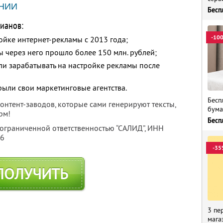
НИИ
Бесп
ианов:
-10
ойке интернет-рекламы с 2013 года;
ы через него прошло более 150 млн. рублей;
ли зарабатывать на настройке рекламы после
рыли свои маркетинговые агентства.
Бесп
нтент-заводов, которые сами генерируют тексты,
бума
рм!
Бесп
 ограниченной ответственностью “САЛИД”,
ИНН
76
-35
ПОЛУЧИТЬ
3 пе
мага