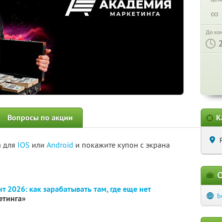
∞
До ко
Вопросы по акции
К
а для
IOS
или
Android
и покажите купон с экрана
О
т 2026: как зарабатывать там, где еще нет
b
етинга»