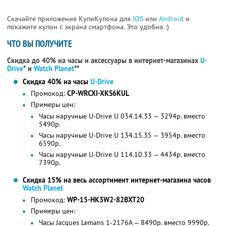
Скачайте приложение КупиКупона для
IOS
или
Android
и
покажите купон с экрана смартфона. Это удобно :)
ЧТО ВЫ ПОЛУЧИТЕ
Скидка до 40% на часы и аксессуары в интернет-магазинах
U-
Drive
* и
Watch Planet
**
Скидка 40% на часы
U-Drive
Промокод:
CP-WRCXI-XKS6KUL
Примеры цен:
Часы наручные U-Drive U 034.14.33 — 3294р. вместо
5490р.
Часы наручные U-Drive U 134.15.35 — 3954р. вместо
6590р.
Часы наручные U-Drive U 114.10.33 — 4434р. вместо
7390р.
Скидка 15% на весь ассортимент интернет-магазина часов
Watch Planet
Промокод:
WP-15-HK3W2-82BXT20
Примеры цен:
Часы Jacques Lemans 1-2176A — 8490р. вместо 9990р.