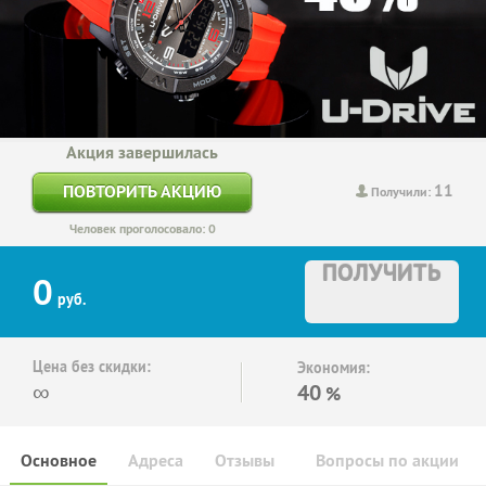
Акция завершилась
11
ПОВТОРИТЬ АКЦИЮ
Получили:
Человек проголосовало: 0
ПОЛУЧИТЬ
0
руб.
Цена без скидки:
Экономия:
∞
40
%
Основное
Адреса
Отзывы
Вопросы по акции