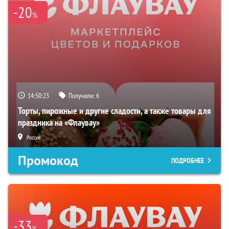
-20
%
14:50:22
Получили:
6
Торты, пирожные и другие сладости, а также товары для
праздника на «Флаувау»
Россия
Промокод
ПОДРОБНЕЕ
-33
%