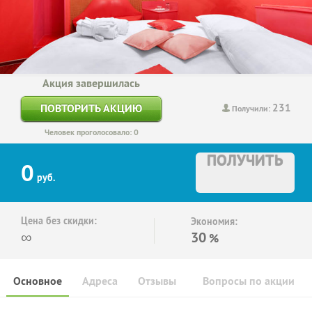
Акция завершилась
231
ПОВТОРИТЬ АКЦИЮ
Получили:
Человек проголосовало: 0
ПОЛУЧИТЬ
0
руб.
Цена без скидки:
Экономия:
∞
30
%
Основное
Адреса
Отзывы
Вопросы по акции