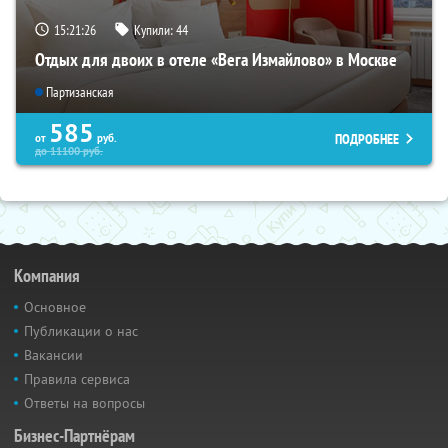
15:21:25
Купили:
44
Отдых для двоих в отеле «Вега Измайлово» в Москве
Партизанская
585
ПОДРОБНЕЕ
от
руб.
до
11100
руб.
Компания
Основное
Публикации о нас
Вакансии
Правила сервиса
Ответы на вопросы
Бизнес-Партнёрам