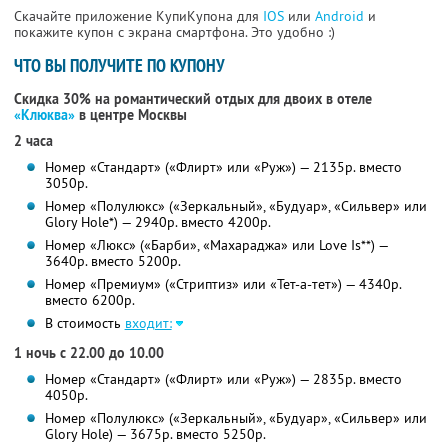
Скачайте приложение КупиКупона для
IOS
или
Android
и
покажите купон с экрана смартфона. Это удобно :)
ЧТО ВЫ ПОЛУЧИТЕ ПО КУПОНУ
Скидка 30% на романтический отдых для двоих в отеле
«Клюква»
в центре Москвы
2 часа
Номер «Стандарт» («Флирт» или «Руж») — 2135р. вместо
3050р.
Номер «Полулюкс» («Зеркальный», «Будуар», «Сильвер» или
Glory Hole*) — 2940р. вместо 4200р.
Номер «Люкс» («Барби», «Махараджа» или Love Is**) —
3640р. вместо 5200р.
Номер «Премиум» («Стриптиз» или «Тет-а-тет») — 4340р.
вместо 6200р.
В стоимость
входит:
1 ночь с 22.00 до 10.00
Номер «Стандарт» («Флирт» или «Руж») — 2835р. вместо
4050р.
Номер «Полулюкс» («Зеркальный», «Будуар», «Сильвер» или
Glory Hole) — 3675р. вместо 5250р.