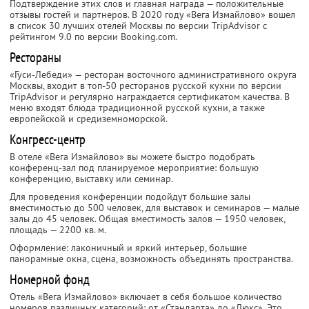
Подтверждение этих слов и главная награда — положительные
отзывы гостей и партнеров. В 2020 году «Вега Измайлово» вошел
в список 30 лучших отелей Москвы по версии TripAdvisor с
рейтингом 9.0 по версии Booking.com.
Рестораны
«Гуси-Лебеди» — ресторан восточного административного округа
Москвы, входит в топ-50 ресторанов русской кухни по версии
TripAdvisor и регулярно награждается сертификатом качества. В
меню входят блюда традиционной русской кухни, а также
европейской и средиземноморской.
Конгресс-центр
В отеле «Вега Измайлово» вы можете быстро подобрать
конференц-зал под планируемое мероприятие: большую
конференцию, выставку или семинар.
Для проведения конференции подойдут большие залы
вместимостью до 500 человек, для выставок и семинаров — малые
залы до 45 человек. Общая вместимость залов — 1950 человек,
площадь — 2200 кв. м.
Оформление: лаконичный и яркий интерьер, большие
панорамные окна, сцена, возможность объединять пространства.
Номерной фонд
Отель «Вега Измайлово» включает в себя большое количество
номеров различных категорий: от «Стандарта» до «Люкс». Это