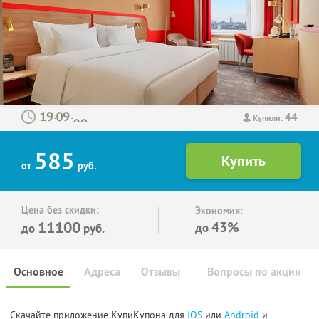
44
:
:
Купили:
585
от
руб.
Цена без скидки:
Экономия:
11100
43%
до
до
руб.
Основное
Адреса
Отзывы
Вопросы по акции
Скачайте приложение КупиКупона для
IOS
или
Android
и