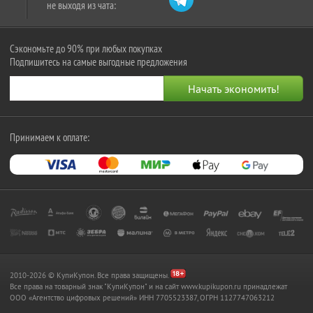
не выходя из чата:
Сэкономьте до 90% при любых покупках
Подпишитесь на самые выгодные предложения
Принимаем к оплате:
2010-2026 © КупиКупон. Все права защищены.
Все права на товарный знак "КупиКупон" и на сайт www.kupikupon.ru принадлежат
OOO «Агентство цифровых решений» ИНН 7705523387, ОГРН 1127747063212