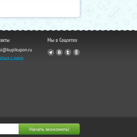
такты
Мы в Соцсетях
si@kupikupon.ru
аться с нами