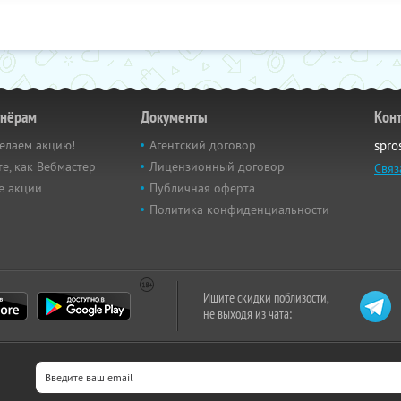
тнёрам
Документы
Кон
елаем акцию!
Агентский договор
spro
е, как Вебмастер
Лицензионный договор
Связ
е акции
Публичная оферта
Политика конфиденциальности
Ищите скидки поблизости,
не выходя из чата: