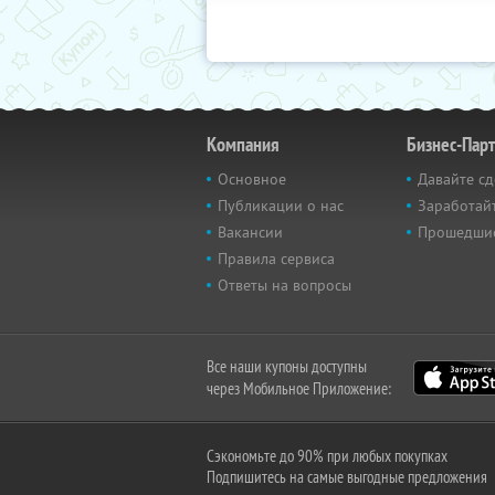
Компания
Бизнес-Пар
Основное
Давайте сд
Публикации о нас
Заработайт
Вакансии
Прошедши
Правила сервиса
Ответы на вопросы
Все наши купоны доступны
через Мобильное Приложение:
Сэкономьте до 90% при любых покупках
Подпишитесь на самые выгодные предложения