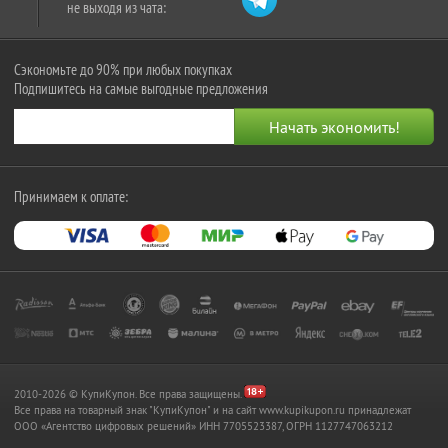
не выходя из чата:
Сэкономьте до 90% при любых покупках
Подпишитесь на самые выгодные предложения
Принимаем к оплате:
2010-2026 © КупиКупон. Все права защищены.
Все права на товарный знак "КупиКупон" и на сайт www.kupikupon.ru принадлежат
OOO «Агентство цифровых решений» ИНН 7705523387, ОГРН 1127747063212