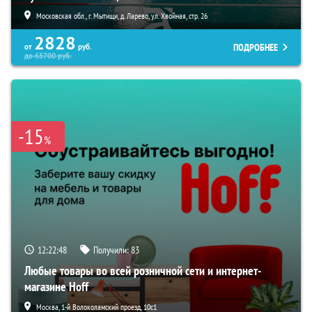
Московская обл., г. Мытищи, д. Ларево, ул. Хвойная, стр. 26
2828
ПОДРОБНЕЕ
от
руб.
до
65700
руб.
-15
%
12:22:47
Получили:
83
Любые товары во всей розничной сети и интернет-
магазине Hoff
Москва, 1-й Волоколамский проезд, 10с1