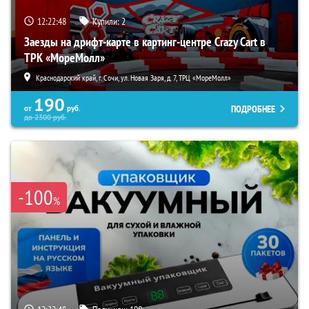
12:22:47
Купили:
2
Заезды на дрифт-карте в картинг-центре Crazy Cart в
ТРК «МореМолл»
Краснодарский край, г. Сочи, ул. Новая Заря, д. 7, ТРЦ «МореМолл»
190
ПОДРОБНЕЕ
от
руб.
до
2300
руб.
-100
%