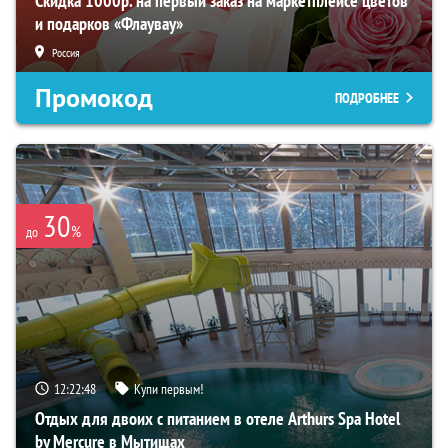
Скидка 1000р. на первый заказ на маркетплейсе цветов
и подарков «Флаувау»
Россия
Промокод
ПОДРОБНЕЕ
30
%
до
12:22:47
Купи первым!
Отдых для двоих с питанием в отеле Arthurs Spa Hotel
by Mercure в Мытищах