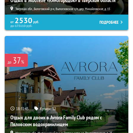
Отдых в экоотеле «Киногородок» в Тверской области
Тверская обл., Бологовский р-н, Выползовское с/п, дер. Михайловское, д. 15
2530
ПОДРОБНЕЕ
от
руб.
до
173110
руб.
37
%
до
18:31:44
Купили:
12
Отдых для двоих в Avrora Family Club рядом с
Пяловским водохранилищем
Московская обл., Мытищинский р-н, д. Степаньково, ул. Рождественская, д. 25