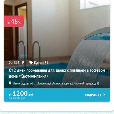
48
%
до
18:31:44
Купили:
34
От 2 дней проживания для двоих с питанием в гостевом
доме «Кают-компания»
Ленинградская обл., г. Ломоносов, Сойкинская дорога, 15-й жилой городок, д. 43
1200
ПОДРОБНЕЕ
от
руб.
до
14900
руб.