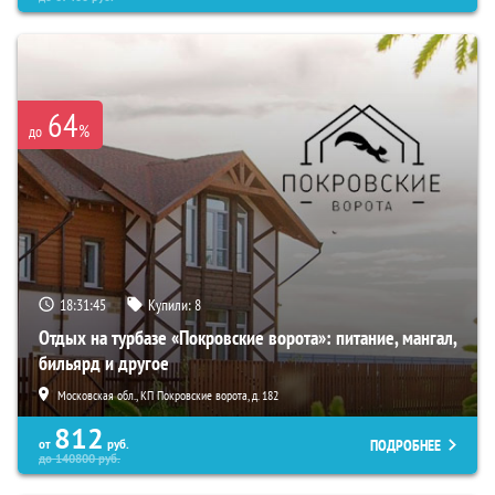
64
%
до
18:31:44
Купили:
8
Отдых на турбазе «Покровские ворота»: питание, мангал,
бильярд и другое
Московская обл., КП Покровские ворота, д. 182
812
ПОДРОБНЕЕ
от
руб.
до
140800
руб.