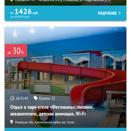
1426
ПОДРОБНЕЕ
от
руб.
до
60600
руб.
30
%
до
18:31:44
Купили:
25
Отдых в парк-отеле «Фестиваль»: питание,
аквакомплекс, детская анимация, Wi-Fi
Рязанская обл., Клепиковский район, пос. Чулис