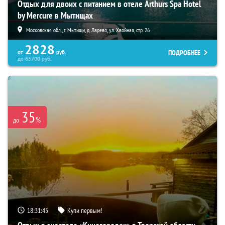
Отдых для двоих с питанием в отеле Arthurs Spa Hotel
by Mercure в Мытищах
Московская обл., г. Мытищи, д. Ларево, ул. Хвойная, стр. 26
2828
ПОДРОБНЕЕ
от
руб.
до
65700
руб.
35
%
до
18:31:44
Купи первым!