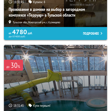
18:31:44
Купили:
8
Проживание в домике на выбор в загородном
комплексе «Терруар» в Тульской области
Тульская обл., Ясногорский р-н, с. Кузмищево
4780
ПОДРОБНЕЕ
от
руб.
до
57400
руб.
30
%
до
18:31:44
Купи первым!