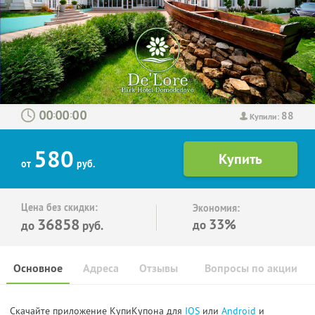
88
:
:
Купили:
580
от
руб.
Цена без скидки:
Экономия:
36858
33%
до
до
руб.
Основное
Адреса
Отзывы
Вопросы по акции
Скачайте приложение КупиКупона для
IOS
или
Android
и