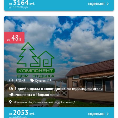
3164
ПОДРОБНЕЕ
от
руб.
до
107880
руб.
48
%
до
18:31:44
Купили:
117
От 3 дней отдыха в мини-домах на территории отеля
«Компонент» в Подмосковье
Московская обл., Солнечногорский р-н, д. Колтышево, 1
2053
ПОДРОБНЕЕ
от
руб.
до
67400
руб.