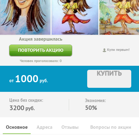
Акция завершилась
ПОВТОРИТЬ АКЦИЮ
Купи первым!
Человек проголосовало: 0
КУПИТЬ
1000
от
руб.
Цена без скидки:
Экономия:
3200
50%
руб.
Основное
Адреса
Отзывы
Вопросы по акции