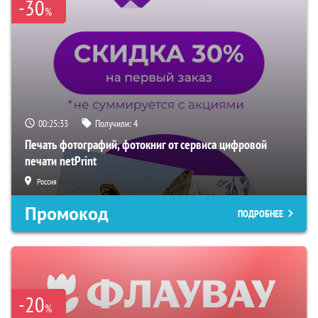
-30
%
00:25:32
Получили:
4
Печать фотографий, фотокниг от сервиса цифровой
печати netPrint
Россия
Промокод
ПОДРОБНЕЕ
-20
%