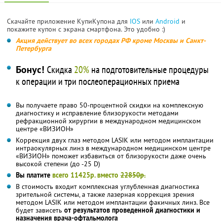
Скачайте приложение КупиКупона для
IOS
или
Android
и
покажите купон с экрана смартфона. Это удобно :)
Акция действует во всех городах РФ кроме Москвы и Санкт-
Петербурга
Бонус!
Скидка
20%
на подготовительные процедуры
к операции и три послеоперационных приема
Вы получаете право 50-процентной скидки на комплексную
диагностику и исправление близорукости методами
рефракционной хирургии в международном медицинском
центре «ВИЗИОН»
Коррекция двух глаз методом LASIK или методом имплантации
интраокулярных линз в международном медицинском центре
«ВИЗИОН» поможет избавиться от близорукости даже очень
высокой степени (до -25 D)
Вы платите
всего 11425р. вместо
22850р.
В стоимость входит комплексная углубленная диагностика
зрительной системы, а также лазерная коррекция зрения
методом LASIK или методом имплантации факичных линз. Все
будет зависеть
от результатов проведенной диагностики и
назначения врача-офтальмолога