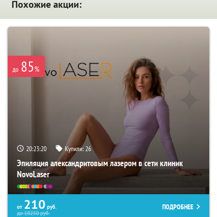
Похожие акции:
85
%
до
20:23:20
Купили:
26
Эпиляция александритовым лазером в сети клиник
NovoLaser
210
ПОДРОБНЕЕ
от
руб.
до
18250
руб.