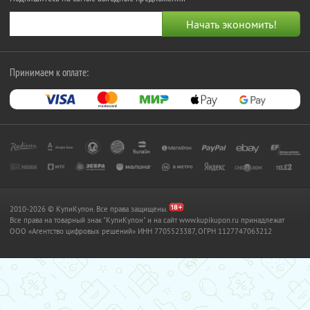
Принимаем к оплате:
2010-2026 © КупиКупон. Все права защищены.
Все права на товарный знак "КупиКупон" и на сайт www.kupikupon.ru принадлежат
OOO «Агентство цифровых решений» ИНН 7705523387, ОГРН 1127747063212