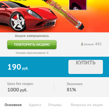
Акция завершилась
492
ПОВТОРИТЬ АКЦИЮ
Купили:
Человек проголосовало: 0
КУПИТЬ
190
руб.
Цена без скидки:
Экономия:
1000
81%
руб.
Основное
Адреса
Отзывы
Вопросы по акции