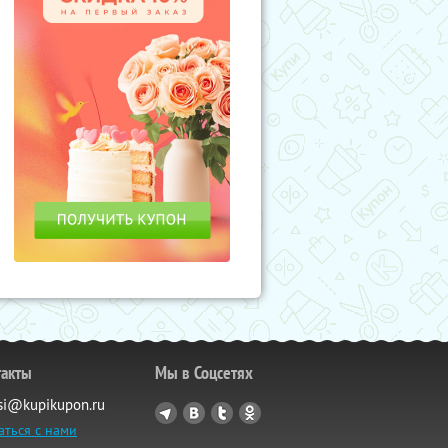
такты
Мы в Соцсетях
si@kupikupon.ru
аться с нами