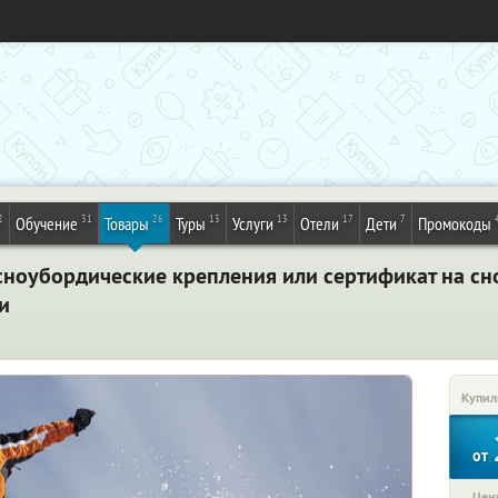
2
31
26
13
13
17
7
Обучение
Товары
Туры
Услуги
Отели
Дети
Промокоды
 сноубордические крепления или сертификат на сн
и
Купил
от
Цена