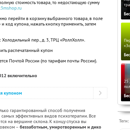
полную стоимость товара, то недостающую сумму
тра
x3mshop.ru
Бе
мо перейти в корзину выбранного товара, в поле
 и код купона, нажать кнопку применить, затем
Холодильный пер., д. 3, ТРЦ «РоллХолл».
Пер
«З
ить распечатанный купон
Бе
тся Почтой России (по тарифам почты России).
2012 включительно
25 
по
ся купоном
Бе
олько гарантированный способ получения
з самых эффективных видов психотерапии. Все
Теги:
ся на вершине склона. К концу спуска вы
ловеком –
беззаботным, умиротворенным и дико