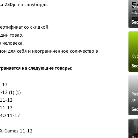
за 250р.
на сноуборды
Ра
«Э
Бе
сертификат со скидкой.
дин товар.
 человека.
он для себя и неограниченное количество в
Кур
Бе
траняется на следующие товары
:
-12
2 (1) (1)
Ра
дне
11-12
11-12
Бе
MO 11-12
2
X-Games 11-12
Люб