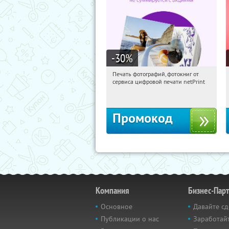
-30
%
Печать фотографий, фотокниг от
17:18:02
Получили:
4
сервиса цифровой печати netPrint
Россия
Промокод
Компания
Бизнес-Пар
Основное
Давайте сд
Публикации о нас
Заработайт