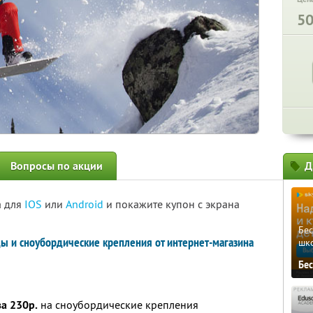
5
Вопросы по акции
Д
а для
IOS
или
Android
и покажите купон с экрана
Бе
ды и сноубордические крепления от интернет-магазина
шк
Бе
за 230р.
на сноубордические крепления