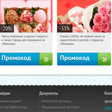
-20
%
-33
%
Торты, пирожные и другие сладости,
Скидка 1000р. на первый заказ на
17:18:02
Получили:
6
17:18:02
Получили:
18
а также товары для праздника на
маркетплейсе цветов и подарков
Россия
Россия
«Флаувау»
«Флаувау»
Промокод
Промокод
тнёрам
Документы
Кон
елаем акцию!
Агентский договор
spro
е, как Вебмастер
Лицензионный договор
Связ