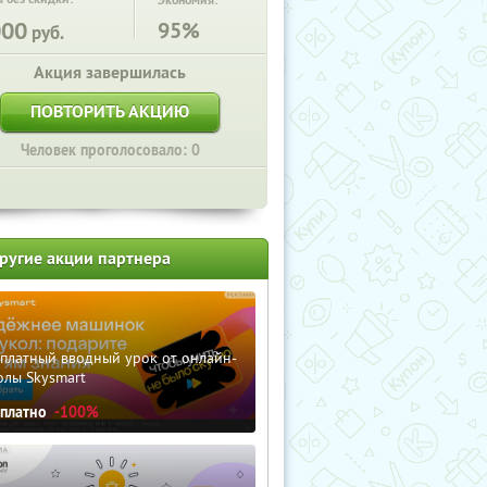
Экономия:
000
95%
руб.
Акция завершилась
ПОВТОРИТЬ АКЦИЮ
Человек проголосовало: 0
ругие акции партнера
сплатный вводный урок от онлайн-
олы Skysmart
сплатно
-100%