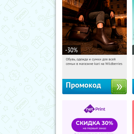
-30
%
Обувь, одежда и сумки для всей
17:18:02
Получи первым!
семьи в магазине kari на Wildberries
Россия
Промокод