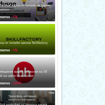
зличные курсы от онлайн-академии
дюсон»
сплатно
-5%
сы от онлайн-школы Skillfactory
сплатно
-5%
змещение вашей вакансии на 30
й на сайте HeadHunter
сплатно
-100%
ой трансфер от сервиса заказа