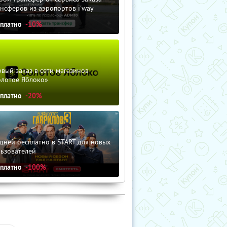
нсферов из аэропортов i'way
сплатно
-10%
вый заказ в сети магазинов
олотое Яблоко»
сплатно
-20%
дней бесплатно в START для новых
льзователей
сплатно
-100%