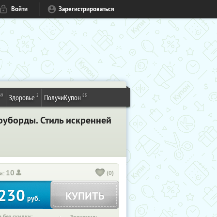
Войти
Зарегистрироваться
49
2
85
Здоровье
ПолучиКупон
оуборды. Стиль искренней
10
(0)
и:
230
КУПИТЬ
руб.
 без скидки: