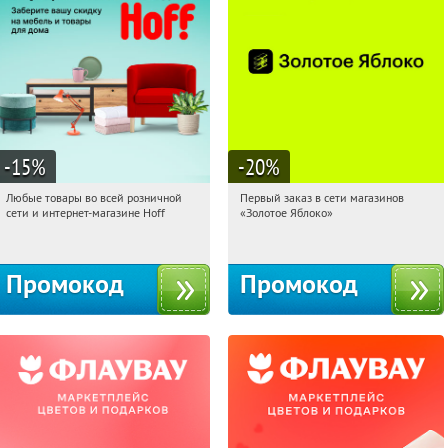
-15
%
-20
%
Любые товары во всей розничной
Первый заказ в сети магазинов
17:18:02
Получили:
83
17:18:02
Получи первым!
сети и интернет-магазине Hoff
«Золотое Яблоко»
Москва, 1-й Волоколамский проезд,
Россия
10с1
Промокод
Промокод