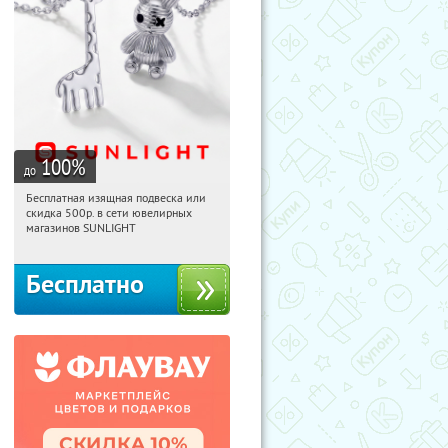
100
%
до
Бесплатная изящная подвеска или
17:18:02
Получили:
73
скидка 500р. в сети ювелирных
Россия
магазинов SUNLIGHT
Бесплатно