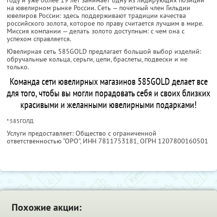
году и уже более 19 лет занимает одну из лидирующих позиций
на ювелирном рынке России. Сеть — почетный член Гильдии
ювелиров России: здесь поддерживают традиции качества
российского золота, которое по праву считается лучшим в мире.
Миссия компании — делать золото доступным: с чем она с
успехом справляется.
Ювелирная сеть 585GOLD предлагает большой выбор изделий:
обручальные кольца, серьги, цепи, браслеты, подвески и не
только.
Команда сети ювелирных магазинов 585GOLD делает все
для того, чтобы вы могли порадовать себя и своих близких
красивыми и желанными ювелирными подарками!
* 585ГОЛД
Услуги предоставляет: Общество с ограниченной
ответственностью "ОРО",
ИНН 7811753181
, ОГРН 1207800160501
Похожие акции: