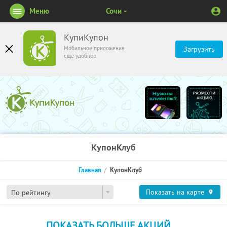
Меню
Сочи
КупиКупон
Мобильное приложение
Загрузить
ещё удобнее
КупонКлуб
Главная
КупонКлуб
Показать на карте
По рейтингу
ПОКАЗАТЬ БОЛЬШЕ АКЦИЙ