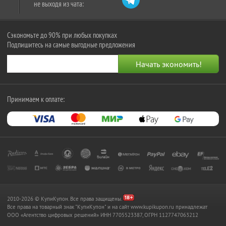
не выходя из чата:
Сэкономьте до 90% при любых покупках
Подпишитесь на самые выгодные предложения
Принимаем к оплате:
2010-2026 © КупиКупон. Все права защищены.
Все права на товарный знак "КупиКупон" и на сайт www.kupikupon.ru принадлежат
OOO «Агентство цифровых решений» ИНН 7705523387, ОГРН 1127747063212