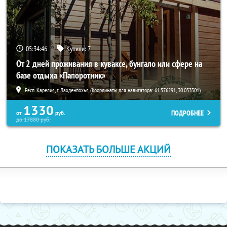
05:34:45
Купили:
7
От 2 дней проживания в куваксе, бунгало или сфере на
базе отдыха «Папоротник»
Респ. Карелия, г. Лахденпохья (Координаты для навигатора: 61.576291, 30.033301)
1330
ПОДРОБНЕЕ
от
руб.
до
17880
руб.
ПОКАЗАТЬ БОЛЬШЕ АКЦИЙ