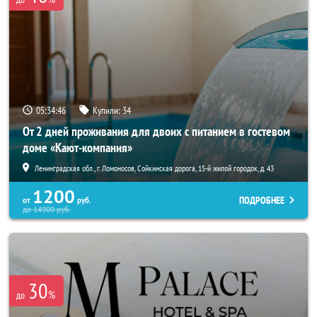
05:34:45
Купили:
34
От 2 дней проживания для двоих с питанием в гостевом
доме «Кают-компания»
Ленинградская обл., г. Ломоносов, Сойкинская дорога, 15-й жилой городок, д. 43
1200
ПОДРОБНЕЕ
от
руб.
до
14900
руб.
30
%
до