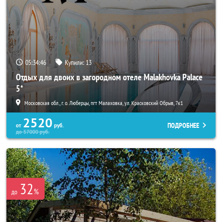
05:34:45
Купили:
13
Отдых для двоих в загородном отеле Malakhovka Palace
5*
Московская обл., г. о. Люберцы, пгт Малаховка, ул. Красковский Обрыв, 7к1
2520
ПОДРОБНЕЕ
от
руб.
до
57000
руб.
32
%
до