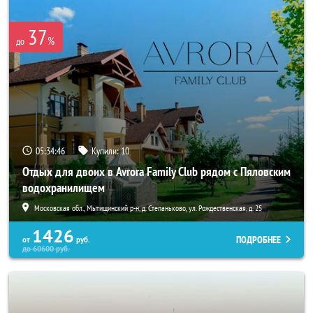
37
%
до
05:34:45
Купили:
10
Отдых для двоих в Avrora Family Club рядом с Пяловским
водохранилищем
Московская обл., Мытищинский р-н, д. Степаньково, ул. Рождественская, д. 25
1426
ПОДРОБНЕЕ
от
руб.
до
60600
руб.