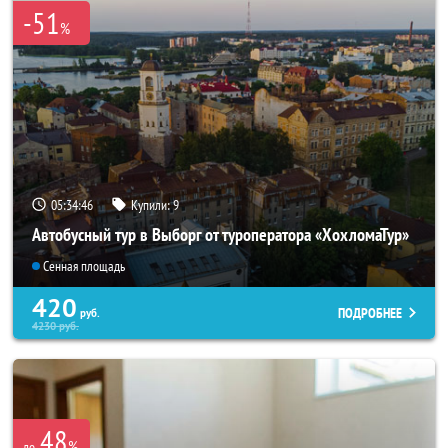
-51
%
05:34:45
Купили:
9
Автобусный тур в Выборг от туроператора «ХохломаТур»
Сенная площадь
420
ПОДРОБНЕЕ
руб.
4230
руб.
48
%
до