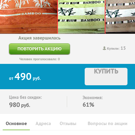
Акция завершилась
15
ПОВТОРИТЬ АКЦИЮ
Купили:
Человек проголосовало: 0
КУПИТЬ
490
от
руб.
Цена без скидки:
Экономия:
980
61%
руб.
Основное
Адреса
Отзывы
Вопросы по акции