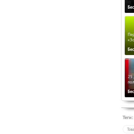
Бе
Пер
«З
Бе
25 
по
Бе
Теги:
Тов