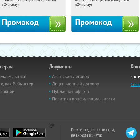
Россия
Россия
«Флаувау»
«Флаувау»
Промокод
Промокод
тнёрам
Документы
Кон
елаем акцию!
Агентский договор
spro
е, как Вебмастер
Лицензионный договор
Связ
е акции
Публичная оферта
Политика конфиденциальности
Ищите скидки поблизости,
не выходя из чата: