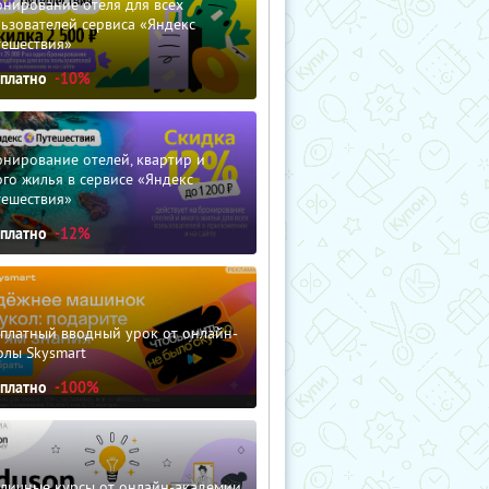
нирование отеля для всех
ьзователей сервиса «Яндекс
тешествия»
сплатно
-10%
нирование отелей, квартир и
го жилья в сервисе «Яндекс
тешествия»
сплатно
-12%
сплатный вводный урок от онлайн-
олы Skysmart
сплатно
-100%
зличные курсы от онлайн-академии